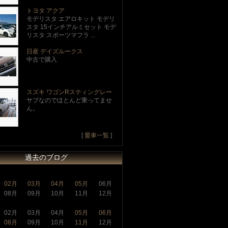
トヨタ アクア
モデリスタ エアロキット モデリ
スタ 15インチアルミセット モデ
リスタ スポーツマフラ ...
日産 デイズルークス
中古で購入
スズキ ワゴンRスティングレー
サブなのでほとんど乗ってませ
ん。
[
愛車一覧
]
過去のブログ
02月
03月
04月
05月
06月
08月
09月
10月
11月
12月
02月
03月
04月
05月
06月
08月
09月
10月
11月
12月