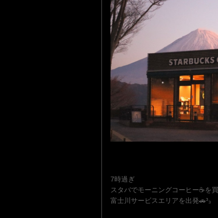
7時過ぎ
スタバでモーニングコーヒー☕️を
富士川サービスエリアを出発🚗³₃