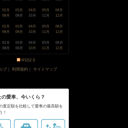
02月
03月
04月
05月
06月
08月
09月
10月
11月
12月
02月
03月
04月
05月
06月
08月
09月
10月
11月
12月
02月
03月
04月
05月
06月
08月
09月
10月
11月
12月
RSS2.0
ルプ
｜
利用規約
｜
サイトマップ
たの愛車、今いくら？
の査定額を比較して愛車の最高額を
う！