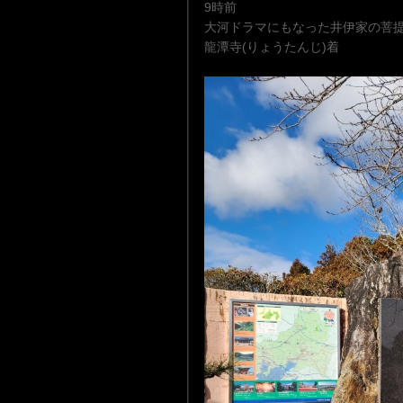
9時前
大河ドラマにもなった井伊家の菩
龍潭寺(りょうたんじ)着