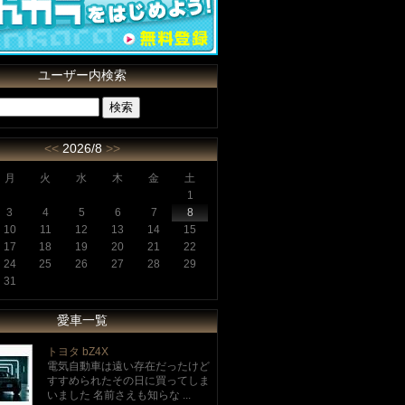
ユーザー内検索
<<
2026/8
>>
月
火
水
木
金
土
1
3
4
5
6
7
8
10
11
12
13
14
15
17
18
19
20
21
22
24
25
26
27
28
29
31
愛車一覧
トヨタ bZ4X
電気自動車は遠い存在だったけど
すすめられたその日に買ってしま
いました 名前さえも知らな ...