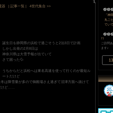
電器
| 記事一覧 |
4世代集合 >>
「神
丸ご
ていて
ｱｺ
誕生日を静岡県の浜松で過ごそうと2泊3日で計画
ご訪問あ
ます♪
しかし出発の2月8日は
神奈川県は大雪予報が出ていて
さて困った💦
1
うちからだと浜松へは東名高速を使って行くのが最短ル
ートだけど
は冬は降雪量が多ので御殿場さえ過ぎて沼津方面へ抜けて
だけど……