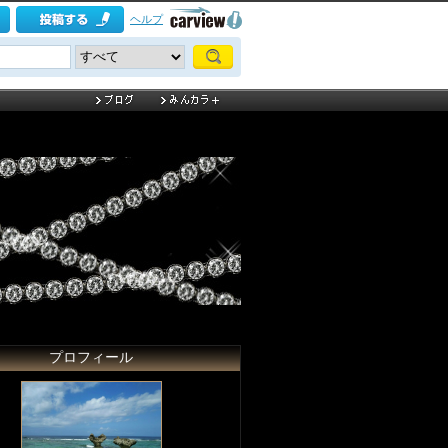
ヘルプ
プロフィール