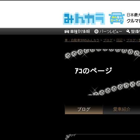
車・自動車SNSみんカラ
>
ブログ
>
日記
>
ブログ一
ｱｺのページ
ブログ
愛車紹介