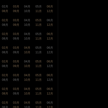
02月
03月
04月
05月
06月
08月
09月
10月
11月
12月
02月
03月
04月
05月
06月
08月
09月
10月
11月
12月
02月
03月
04月
05月
06月
08月
09月
10月
11月
12月
02月
03月
04月
05月
06月
08月
09月
10月
11月
12月
02月
03月
04月
05月
06月
08月
09月
10月
11月
12月
02月
03月
04月
05月
06月
08月
09月
10月
11月
12月
02月
03月
04月
05月
06月
08月
09月
10月
11月
12月
02月
03月
04月
05月
06月
08月
09月
10月
11月
12月