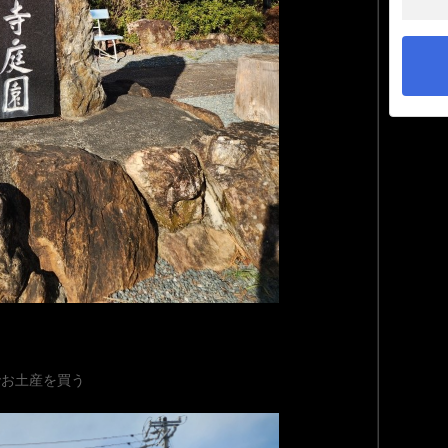
でお土産を買う