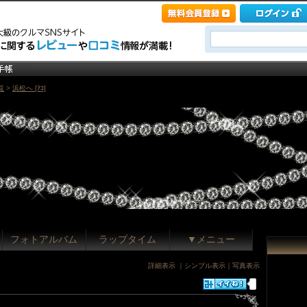
覧
>
浜松へ [ｱｺ]
フォトアルバム
ラップタイム
▼メニュー
詳細表示
｜
シンプル表示
｜
写真表示