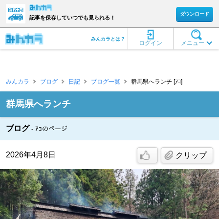
ダウンロード
記事を保存していつでも見られる！
みんカラとは？
ログイン
メニュー
みんカラ
ブログ
日記
ブログ一覧
群馬県へランチ [ｱｺ]
群馬県へランチ
ブログ
ｱｺのページ
2026年4月8日
クリップ