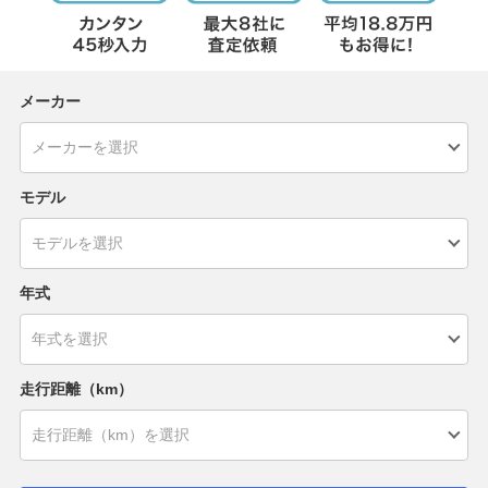
メーカー
モデル
年式
走行距離（km）