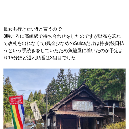
長女も行きたい❣️と言うので
8時ころに高崎駅で待ち合わせをしたのですが財布を忘れ
て改札を出れなくて(残金少なめのSuicaだけは持参)後日払
うという手続きをしていたため魚籠屋に着いたのが予定よ
り15分ほど遅れ順番は3組目でした