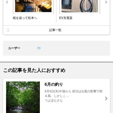
桜を追って松本へ
EV充電器
記事一覧
ユーザー
ｱｺ
この記事を見た人におすすめ
6月の釣り
6月4日(木)午後から 前日は台風の影響で雨
＆風、しかしこ ...
つよぽんさん