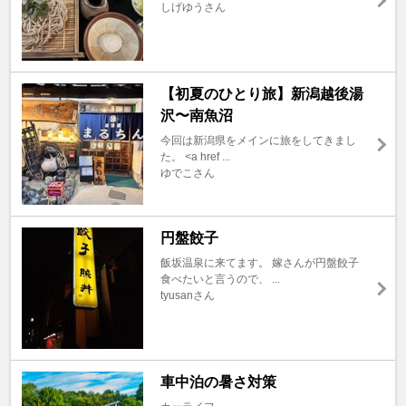
しげゆうさん
【初夏のひとり旅】新潟越後湯
沢〜南魚沼
今回は新潟県をメインに旅をしてきまし
た。 <a href ...
ゆでこさん
円盤餃子
飯坂温泉に来てます。 嫁さんが円盤餃子
食べたいと言うので、 ...
tyusanさん
車中泊の暑さ対策