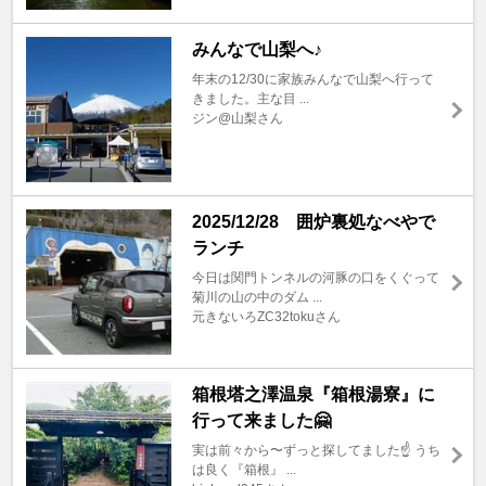
みんなで山梨へ♪
年末の12/30に家族みんなで山梨へ行って
きました。主な目 ...
ジン@山梨さん
2025/12/28 囲炉裏処なべやで
ランチ
今日は関門トンネルの河豚の口をくぐって
菊川の山の中のダム ...
元きないろZC32tokuさん
箱根塔之澤温泉『箱根湯寮』に
行って来ました🤗
実は前々から〜ずっと探してました☝️ うち
は良く『箱根』 ...