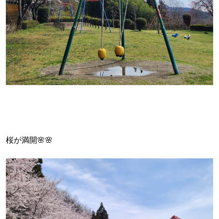
桜が満開🌸🌸