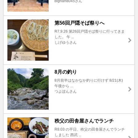
bighand045さん
第56回戸隠そば祭りへ
R7.9.26 第26回戸隠そば祭りに行ってきま
した。 午 ...
しげゆうさん
8月の釣り
8月前半はなかなか釣りに行けず 8/21(木)
午後から ...
つよぽんさん
秩父の田舎屋さんでランチ
R8.03 の平日、秩父の田舎屋さんでランチ
しました 西武 ...