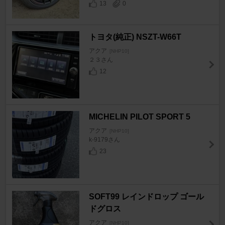
13
0
トヨタ(純正) NSZT-W66T
アクア
[NHP10]
２３さん
12
MICHELIN PILOT SPORT 5
アクア
[NHP10]
k-9179さん
23
SOFT99 レインドロップ ゴール
ドグロス
アクア
[NHP10]