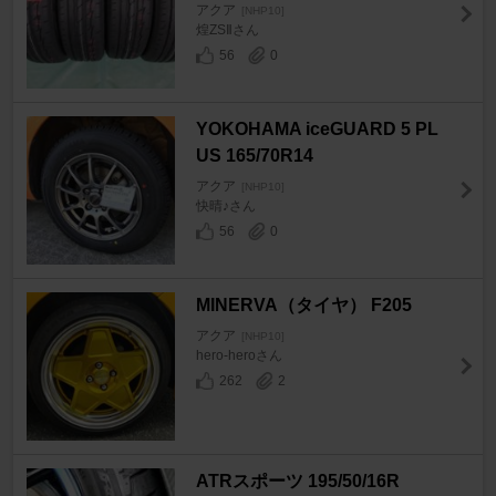
アクア
[NHP10]
煌ZSⅡさん
56
0
YOKOHAMA iceGUARD 5 PL
US 165/70R14
アクア
[NHP10]
快晴♪さん
56
0
MINERVA（タイヤ） F205
アクア
[NHP10]
hero-heroさん
262
2
ATRスポーツ 195/50/16R