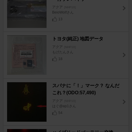
アクア
[NHP10]
BeioWolfさん
13
トヨタ(純正) 地図データ
アクア
[NHP10]
もげたんさん
18
スパナに「！」マーク？ なんだ
これ？(ODO:57,490)
アクア
[NHP10]
はぐ@ap1さん
54