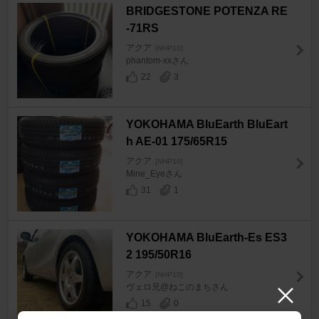
BRIDGESTONE POTENZA RE
-71RS
アクア
[NHP10]
phantom-xxさん
22
3
YOKOHAMA BluEarth BluEart
h AE-01 175/65R15
アクア
[NHP10]
Mine_Eyeさん
31
1
YOKOHAMA BluEarth-Es ES3
2 195/50R16
アクア
[NHP10]
ヴェロ兄@ねこのまちさん
15
0