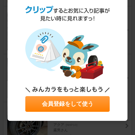
DUNLOP LE MANSⅤ+
アクア
[NHP10]
たけふみさん
22
0
BRIDGESTONE ECOPIA EP15
0 185/60R15
アクア
[NHP10]
ｔａｋａちゃんさん
7
0
会員登録をして使う
YOKOHAMA BluEarth-Es ES3
2 195/50R16
アクア
[NHP10]
霧男さん