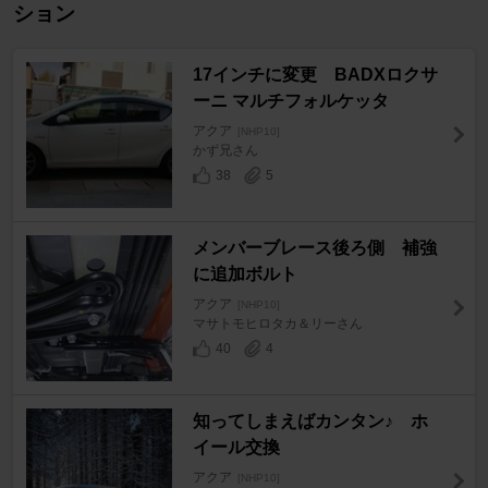
ション
17インチに変更 BADXロクサ
ーニ マルチフォルケッタ
アクア
[NHP10]
かず兄さん
38
5
メンバーブレース後ろ側 補強
に追加ボルト
アクア
[NHP10]
マサトモヒロタカ＆リーさん
40
4
知ってしまえばカンタン♪ ホ
イール交換
アクア
[NHP10]