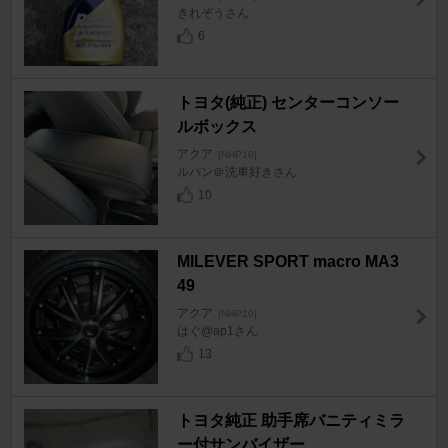
きれぞうさん
6
トヨタ(純正) センターコンソー
ルボックス
アクア
[NHP10]
ルパン＠洗車好きさん
10
MILEVER SPORT macro MA3
49
アクア
[NHP10]
はぐ@ap1さん
13
トヨタ純正 助手席バニティミラ
ー付サンバイザー