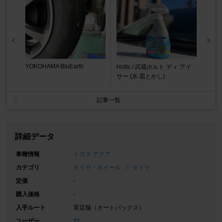
YOKOHAMA BluEarth
Holts / 武蔵ホルト ディ アイ
サー (氷 霜とかし)
記事一覧
詳細データ
車種情報
トヨタ アクア
カテゴリ
タイヤ・ホイール
タイヤ
定価
-
購入価格
-
入手ルート
実店舗（オートバックス）
ユーザー
ｱｺ