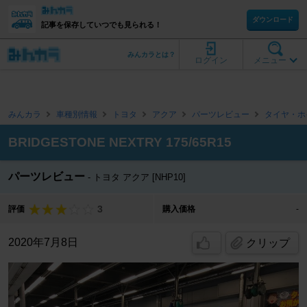
ダウンロード
記事を保存していつでも見られる！
みんカラとは？
ログイン
メニュー
みんカラ
車種別情報
トヨタ
アクア
パーツレビュー
タイヤ・ホ
BRIDGESTONE NEXTRY 175/65R15
パーツレビュー
トヨタ アクア [NHP10]
3
評価
購入価格
-
2020年7月8日
クリップ