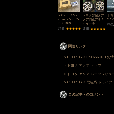
PIONEER / carr
トヨタ(純正) ア
トヨタ
ozzeria VREC-
クア純正アルミ
SZT
DS810DC
ホイール
評価
評価:
★★★★★
評価:
★★★★★
関連リンク
> CELLSTAR CSD-560FH 
> トヨタ アクア トップ
> トヨタ アクア パーツレビュ
> CELLSTAR 電装系 ド
この記事へのコメント