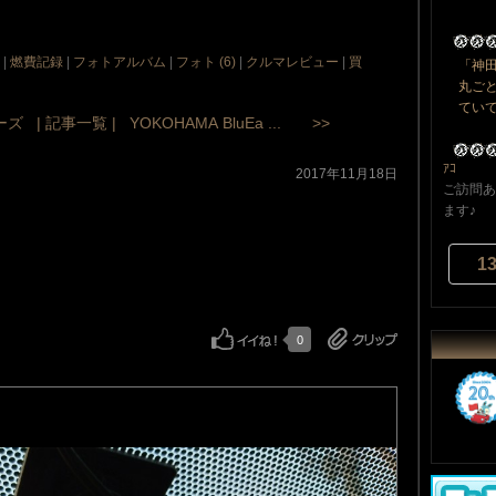
|
燃費記録
|
フォトアルバム
|
フォト (6)
|
クルマレビュー
|
買
「神
丸ご
ていて
ーズ
| 記事一覧 |
YOKOHAMA BluEa ... >>
ｱｺ
2017年11月18日
ご訪問あ
ます♪
1
0