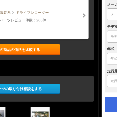
メー
電装系
ドライブレコーダー
パーツレビュー件数：285件
モデ
年式
の商品の価格を比較する
走行
ーツの取り付け相談をする