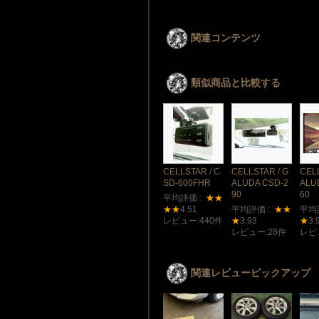
関連コンテンツ
類似商品と比較する
CELLSTAR
/
C
CELLSTAR
/
G
CEL
SD-600FHR
ALUDA CSD-2
ALU
90
60
平均評価 :
★★
★★
4.51
平均評価 :
★★
平均
レビュー:440件
★
3.93
★
3.
レビュー:28件
レビ
関連レビューピックアップ