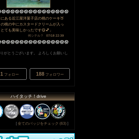
田にある近江屋洋菓子店の桃のケーキ🍑
との桃の中にカスタードクリームが入っ
とても美味しかったです😋💕」
何シテル？
07/18 22:39
りがとうございます。 よろしくお願いし
31
188
フォロー
フォロワー
ハイタッチ！drive
[
全てのバッジをチェック (63)
]