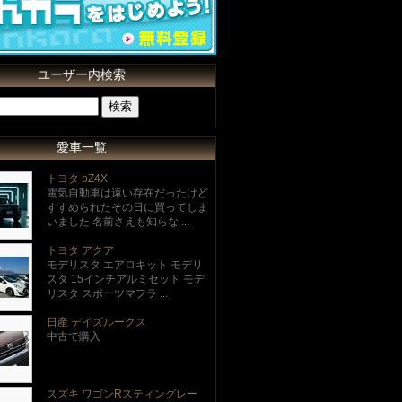
ユーザー内検索
愛車一覧
トヨタ bZ4X
電気自動車は遠い存在だったけど
すすめられたその日に買ってしま
いました 名前さえも知らな ...
トヨタ アクア
モデリスタ エアロキット モデリ
スタ 15インチアルミセット モデ
リスタ スポーツマフラ ...
日産 デイズルークス
中古で購入
スズキ ワゴンRスティングレー