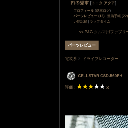
ｱｺの愛車
[
]
トヨタ アクア
プロフィール
(
愛車ログ
)
パーツレビュー (13)
|
整備手帳 (22)
い物記録
|
ラップタイム
<< P&G クルマ用ファブリ
パーツレビュー
電装系
ドライブレコーダー
CELLSTAR CSD-560FH
評価：
3