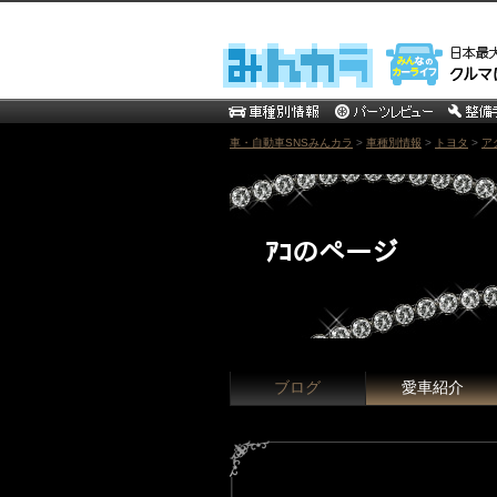
車・自動車SNSみんカラ
>
車種別情報
>
トヨタ
>
ア
ｱｺのページ
ブログ
愛車紹介