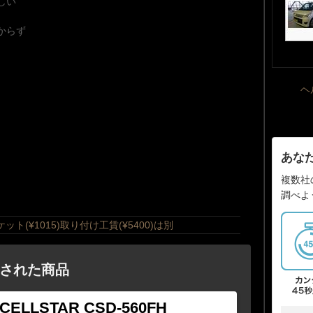
しい
からず
ヘ
あな
複数社
調べよ
ット(¥1015)取り付け工賃(¥5400)は別
された商品
CELLSTAR CSD-560FH