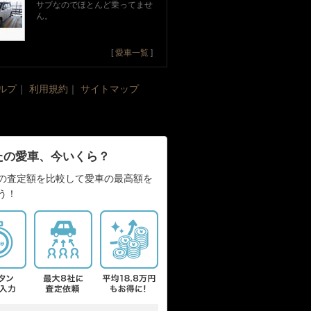
サブなのでほとんど乗ってませ
ん。
[
愛車一覧
]
ルプ
｜
利用規約
｜
サイトマップ
たの愛車、今いくら？
の査定額を比較して愛車の最高額を
う！