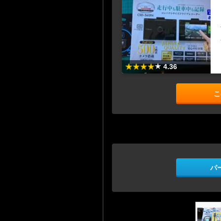
4.36
こ
パ