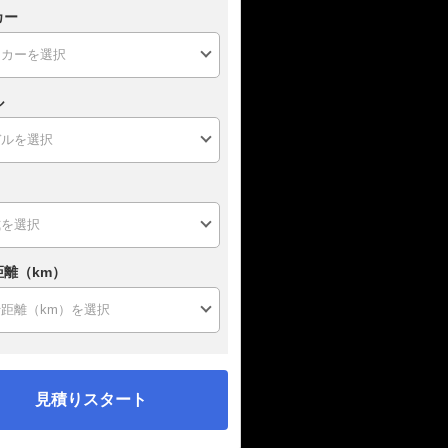
カー
ル
距離（km）
見積りスタート