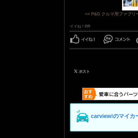
<< P&G クルマ用ファブリ
イイね！0件
carview!の