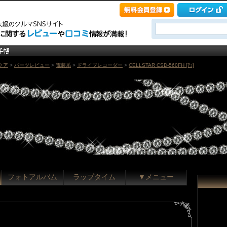
クア
>
パーツレビュー
>
電装系
>
ドライブレコーダー
>
CELLSTAR CSD-560FH [ｱｺ]
フォトアルバム
ラップタイム
▼メニュー