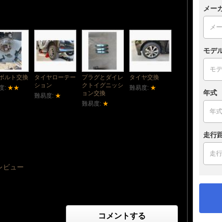
メー
モデ
ボルト交換
タイヤローテー
プラグとダイレ
タイヤ交換
ション
クトイグニッシ
度:
★★
難易度:
★
年式
ョン交換
難易度:
★
難易度:
★
走行
レビュー
コメントする