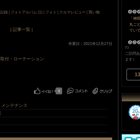
費記録
|
フォトアルバム (1)
|
フォト
|
クルマレビュー
|
買い物
「神
丸ご
| 記事一覧 |
ていて
作業日：2021年12月27日
ｱｺ
ご訪問あ
取付・ローテーション
ます♪
1
0
・メンテナンス
業