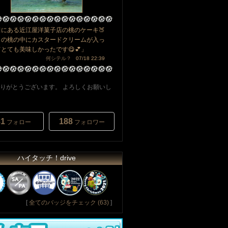
田にある近江屋洋菓子店の桃のケーキ🍑
との桃の中にカスタードクリームが入っ
とても美味しかったです😋💕」
何シテル？
07/18 22:39
りがとうございます。 よろしくお願いし
31
188
フォロー
フォロワー
ハイタッチ！drive
[
全てのバッジをチェック (63)
]