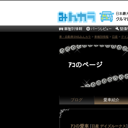
車・自動車SNSみんカラ
>
車種別情報
>
日産
>
デイ
ｱｺのページ
ブログ
愛車紹介
ｱｺの愛車
[
]
日産 デイズルークス