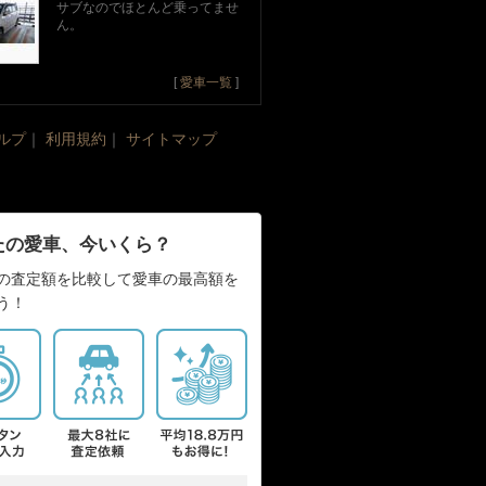
サブなのでほとんど乗ってませ
ん。
[
愛車一覧
]
ルプ
｜
利用規約
｜
サイトマップ
たの愛車、今いくら？
の査定額を比較して愛車の最高額を
う！