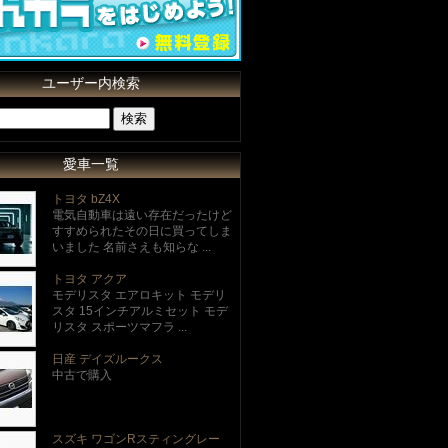
ユーザー内検索
愛車一覧
トヨタ bZ4X
電気自動車は遠い存在だったけど
すすめられたその日に買ってしま
いました 名前さえも知らな ...
トヨタ アクア
モデリスタ エアロキット モデリ
スタ 15インチアルミセット モデ
リスタ スポーツマフラ ...
日産 デイズルークス
中古で購入
スズキ ワゴンRスティングレー