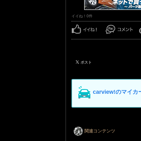
イイね！0件
carview!の
関連コンテンツ