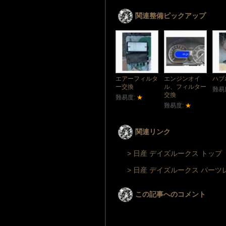
関連整備ピックアップ
エアーフィルタ
エンジンオイ
ハブ
ー交換
ル、フィルター
難易
交換
難易度:
★
難易度:
★
関連リンク
> 日産 デイズルークス トップ
> 日産 デイズルークス パーツ
この記事へのコメント