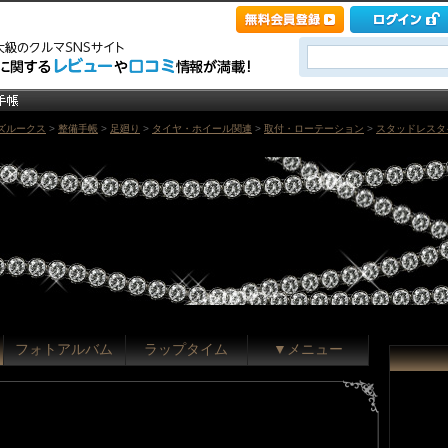
ズルークス
>
整備手帳
>
足廻り
>
タイヤ・ホイール関連
>
取付・ローテーション
>
スタッドレスタイ
フォトアルバム
ラップタイム
▼メニュー