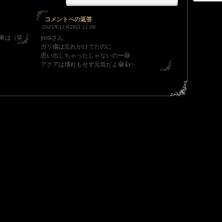
コメントへの返答
2021年12月29日 11:09
車は（笑
yosiさん
ガリ傷は忘れかけてたのに
思い出しちゃったじゃないの〜😅
アクアは壊れもせず元気だよ😁👍✨