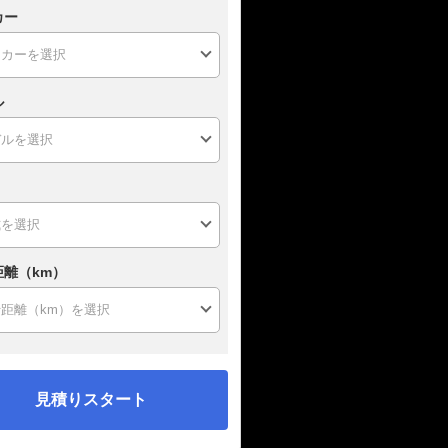
カー
ル
距離（km）
見積りスタート