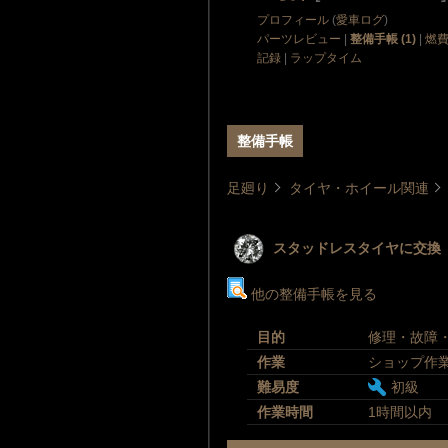
プロフィール
(
愛車ログ
)
パーツレビュー
|
整備手帳 (1)
|
燃
記録
|
ラップタイム
整備手帳
足廻り
タイヤ・ホイール関連
スタッドレスタイヤに交換
他の整備手帳を見る
目的
修理・故障
作業
ショップ作
難易度
初級
作業時間
1時間以内