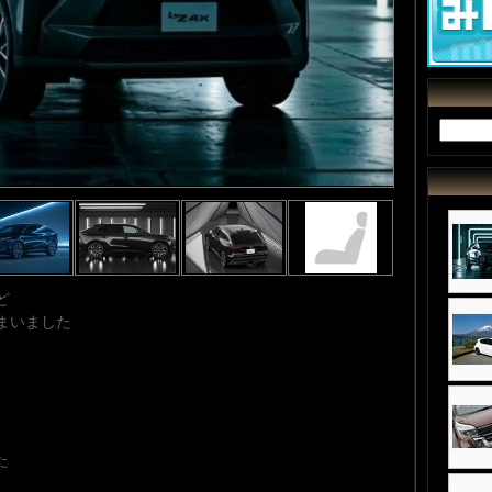
ど
まいました
た