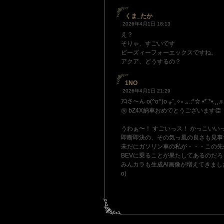
くま_たか
2026年4月1日 18:13
え？
そりゃ、すごいです
ビーズィーフォーエックスですね。
アクア、どうするの？
1NO
2026年4月1日 21:29
ｱｺさ〜ん o(^o^)o ⁎⁺˳✧༚ .｡.:*☆ •*¨*•.¸¸♬
㊗︎ bZ4X納車おめでとうございます👏
うわぁ〜！ すごいっス！ かっこいい
即断即決の、その気っ風の良さも見事
未だにガソリン車の私が・・・この先
BEVに乗ることが果たしてあるのだろ
みんカラも生成AI画像が増えてきましたね
o)