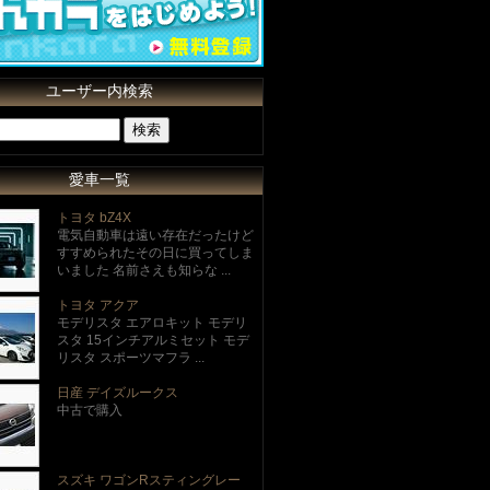
ユーザー内検索
愛車一覧
トヨタ bZ4X
電気自動車は遠い存在だったけど
すすめられたその日に買ってしま
いました 名前さえも知らな ...
トヨタ アクア
モデリスタ エアロキット モデリ
スタ 15インチアルミセット モデ
リスタ スポーツマフラ ...
日産 デイズルークス
中古で購入
スズキ ワゴンRスティングレー