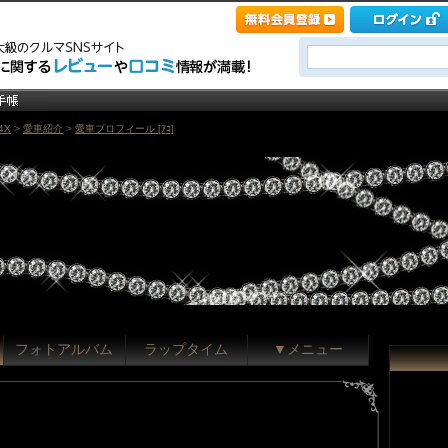
4X
>
愛車紹介
>
愛車プロフィール [ｱｺ]
フォトアルバム
ラップタイム
▼メニュー