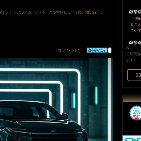
録
|
フォトアルバム
|
フォト
|
クルマレビュー
|
買い物記録
|
ラ
「神
丸ご
ていて
ｱｺ
コメント(2)
ご訪問あ
ます♪
1