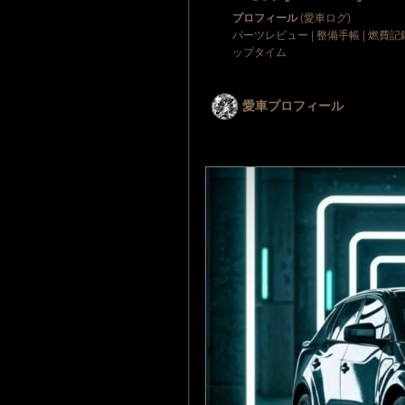
プロフィール
(
愛車ログ
)
パーツレビュー
|
整備手帳
|
燃費記
ップタイム
愛車プロフィール