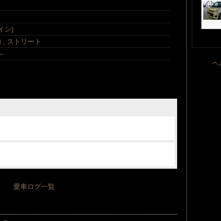
イン)
物
,
ストリート
 ～
ヘ
愛車ログ一覧