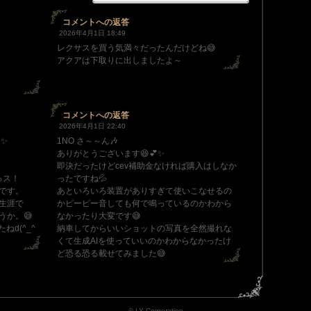
コメントへの返答
2026年4月1日 18:49
レクサスを買う気満々だったんだけどね😅
アクアは下取りに出しましたよ～
コメントへの返答
2026年4月1日 22:40
︎✨
1NO さ～～ん🎶
ありがとうございます😆💕✨
即決だったけどcev補助金なければ購入はしなか
っス！
ったですね💦
です。
あといろいろ装置がありすぎて使いこなせるの
生涯で
かピーピー音しても何で鳴っているのかわから
うか。😅
なかったり大変です😅
d(^_^
納車してからいいショットの写真を全然撮れな
くて生成AIを使っていいのかわからなかったけ
ど恐る恐る載せてみました😅
© LY Corporation