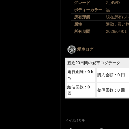
グレード
Z_4WD
ボディーカラー
黒
所有形態
現在所有(メ
属性
通勤
,
買い
所有期間
2026/04/01
愛車ログ
直近20日間の愛車ログデータ
走行距離：
0
k
購入金額：
0
円
m
給油回数：
0
整備回数：
0
回
回
イイね！0件