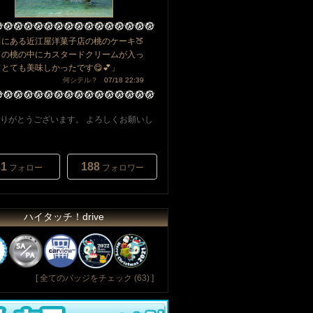
田にある近江屋洋菓子店の桃のケーキ🍑
との桃の中にカスタードクリームが入っ
とても美味しかったです😋💕」
何シテル？
07/18 22:39
りがとうございます。 よろしくお願いし
31
188
フォロー
フォロワー
ハイタッチ！drive
[
全てのバッジをチェック (63)
]