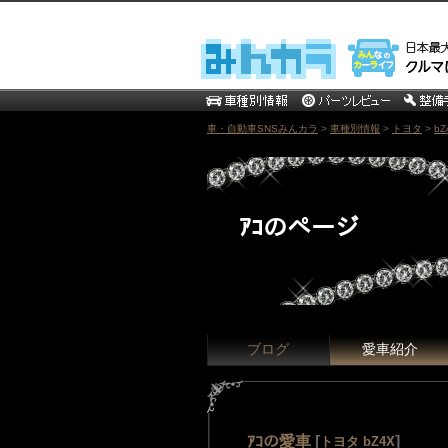
車・自動車SNSみんカラ
>
車種別情報
>
トヨタ
>
bZ
ｱｺのページ
ブログ
愛車紹介
ｱｺの愛車
[
]
トヨタ bZ4X