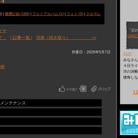
)
|
燃費記録 (169)
|
フォトアルバム (1)
|
フォト (3)
|
クルマレ
「忘
イヤ
2/492
 ...
| 記事一覧 |
洗車（拭き取り） >>
作業日：2026年5月7日
910T
みなさん
４日ライ
の他
渋の決断
後悔しない
0
1
メンテナンス