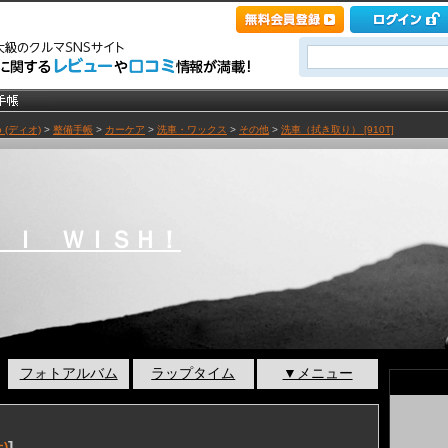
o (ディオ)
>
整備手帳
>
カーケア
>
洗車・ワックス
>
その他
>
洗車（拭き取り） [910T]
 Ｉ ＷＩＳＨ！
フォトアルバム
ラップタイム
▼メニュー
]
)