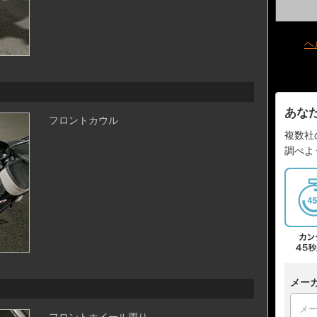
ヘ
あな
フロントカウル
複数社
調べよ
メー
フロントホイール周り