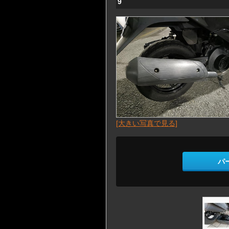
9
[大きい写真で見る]
パ