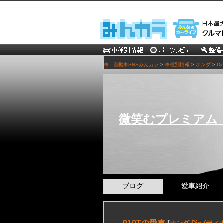
車・自動車SNSみんカラ
>
車種別情報
>
ホンダ
>
Di
微笑むプレミアム
ブログ
愛車紹介
910Tの愛車
[
ホンダ Dio (ディオ