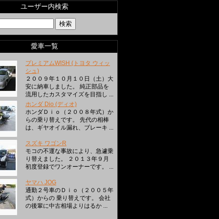
ユーザー内検索
愛車一覧
プレミアムWISH (トヨタ ウィッ
シュ)
２００９年１０月１０日（土）大
安に納車しました。 純正部品を
流用したカスタマイズを目指し ...
ホンダ Dio (ディオ)
ホンダＤｉｏ（２００８年式）か
らの乗り替えです。 先代の相棒
は、ギヤオイル漏れ、ブレーキ ...
スズキ ワゴンR
モコの不運な事故により、急遽乗
り替えました。 ２０１３年９月
初度登録でワンオーナーです。 ...
ヤマハ JOG
通勤２号車のＤｉｏ（２００５年
式）からの 乗り替えです。 会社
の後輩に中古相場よりはるか ...