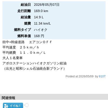
給油日
2026年05月07日
走行距離
169.0 km
給油量
14.9 L
燃費
11.34 km/L
燃料タイプ
ハイオク
燃料単価
168 円
街中+幹線道路 エアコンＯＦＦ
平均速度 ２５ｋｍ／ｈ
平均燃費 １１．０ｋｍ／Ｌ
大人１名乗車
アポロステーションハイオクガソリン給油
（出光と昭和シェル石油統合新ブランド）
Posted at 2026/05/09 by
910T
関連情報
イイね！