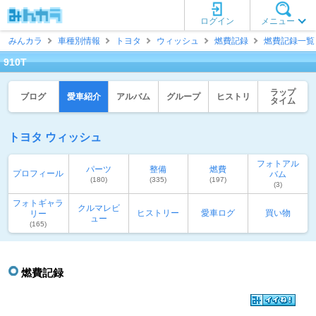
ログイン
メニュー
みんカラ
車種別情報
トヨタ
ウィッシュ
燃費記録
燃費記録一覧
910T
ラップ
ブログ
愛車紹介
アルバム
グループ
ヒストリ
タイム
トヨタ ウィッシュ
フォトアル
パーツ
整備
燃費
プロフィール
バム
(180)
(335)
(197)
(3)
フォトギャラ
クルマレビ
ヒストリー
愛車ログ
買い物
リー
ュー
(165)
燃費記録