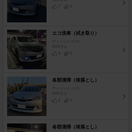
7
0
エコ洗車（拭き取り）
ウィッシュ
[20系]
910Tさん
5
0
各部清掃（埃落とし）
ウィッシュ
[20系]
910Tさん
6
0
各部清掃（埃落とし）