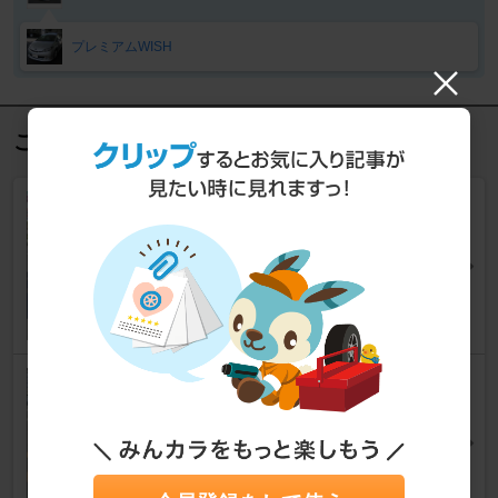
プレミアムWISH
この記事を見た人におすすめ
各部清掃（埃落とし）
ウィッシュ
[20系]
910Tさん
7
0
各部清掃（埃落とし）
ウィッシュ
[20系]
910Tさん
9
0