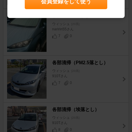
会員登録をして使う
まだ雨弾いてます
ウィッシュ
[20系]
naririn55さん
7
0
各部清掃（PM2.5落とし）
ウィッシュ
[20系]
910Tさん
7
0
各部清掃（埃落とし）
ウィッシュ
[20系]
910Tさん
8
0