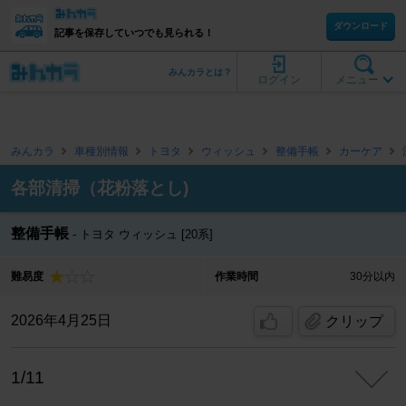
ダウンロード
記事を保存していつでも見られる！
みんカラとは？
ログイン
メニュー
みんカラ
車種別情報
トヨタ
ウィッシュ
整備手帳
カーケア
各部清掃（花粉落とし)
整備手帳
トヨタ ウィッシュ [20系]
難易度
作業時間
30分以内
2026年4月25日
クリップ
1/11