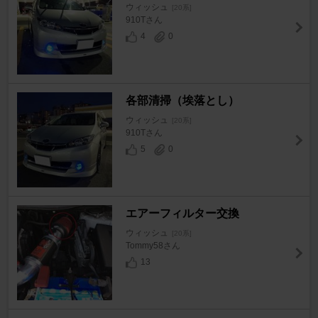
ウィッシュ
[20系]
910Tさん
4
0
各部清掃（埃落とし）
ウィッシュ
[20系]
910Tさん
5
0
エアーフィルター交換
ウィッシュ
[20系]
Tommy58さん
13