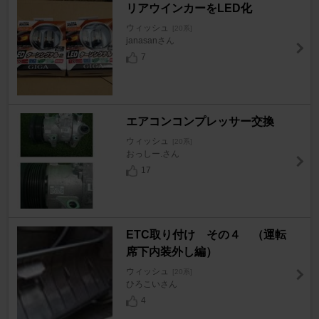
リアウインカーをLED化
ウィッシュ
[20系]
janasanさん
7
エアコンコンプレッサー交換
ウィッシュ
[20系]
おっしー.さん
17
ETC取り付け その４ （運転
席下内装外し編）
ウィッシュ
[20系]
ひろこいさん
4