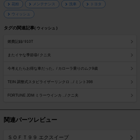
花粉
メンテナンス
洗車
トヨタ
ウィッシュ
タグの関連記事
( ウィッシュ )
燃費記録/ 910T
またイヤな季節😩/ クニ夫
今考えたらお得な車だった。/ カローラ乗りのムク9歳
TEIN 調整式スタビライザーリンクロ .../ ミント398
FORTUNE JDM ミラーウインカ .../ クニ夫
関連パーツレビュー
ＳＯＦＴ９９ エクスイープ