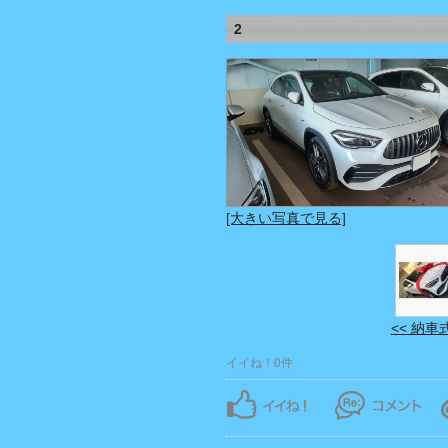
2
[大きい写真で見る]
<< 納車
イイね！0件