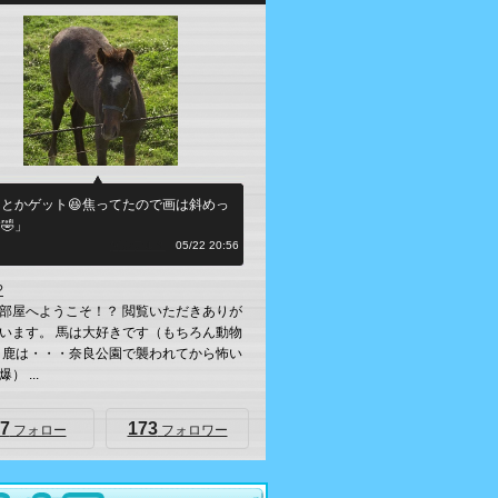
とかゲット😆焦ってたので画は斜めっ
🤣」
何シテル？
05/22 20:56
?
部屋へようこそ！？ 閲覧いただきありが
います。 馬は大好きです（もちろん動物
 鹿は・・・奈良公園で襲われてから怖い
） ...
7
173
フォロー
フォロワー