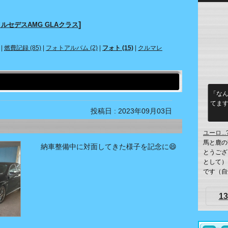
]
ルセデスAMG GLAクラス
|
燃費記録 (85)
|
フォトアルバム (2)
|
フォト (15)
|
クルマレ
「なん
てます
投稿日 : 2023年09月03日
ユーロ...
馬と鹿の
納車整備中に対面してきた様子を記念に😄
とうござ
として）
です（自爆
13