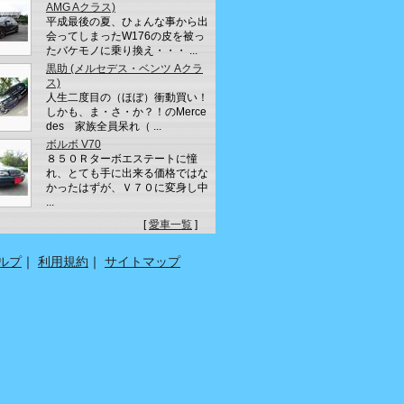
AMG Aクラス)
平成最後の夏、ひょんな事から出
会ってしまったW176の皮を被っ
たバケモノに乗り換え・・・ ...
黒助 (メルセデス・ベンツ Aクラ
ス)
人生二度目の（ほぼ）衝動買い！
しかも、ま・さ・か？！のMerce
des 家族全員呆れ（ ...
ボルボ V70
８５０Ｒターボエステートに憧
れ、とても手に出来る価格ではな
かったはずが、Ｖ７０に変身し中
...
[
愛車一覧
]
ルプ
｜
利用規約
｜
サイトマップ