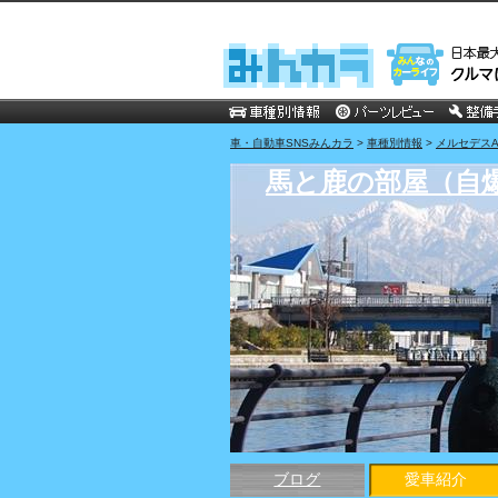
車・自動車SNSみんカラ
>
車種別情報
>
メルセデスA
馬と鹿の部屋（自
ブログ
愛車紹介