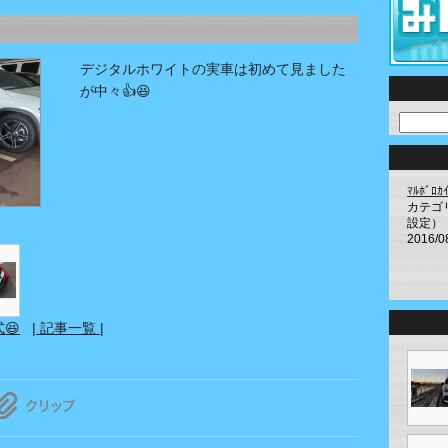
デジタルホワイトの実車は初めて見ました
が中々👍️😆
ﾏﾙﾎﾞ
カテゴ
設定）
2016/0
式😆
| 記事一覧 |