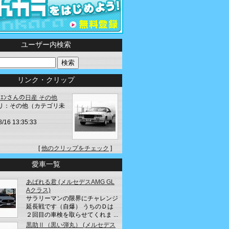
ユーザー内検索
リンク・クリップ
ﾛｶｲｴﾝさんの日産 その他
リ：その他（カテゴリ未
8/16 13:35:33
[
他のクリップをチェック
]
愛車一覧
あばれる君 (メルセデスAMG GL
Aクラス)
サラリーマンの限界にチャレンジ
延長戦です（自爆） うちのＤは
２回目の車検を取らせてくれま ...
黒助Ⅱ（黒い弾丸） (メルセデス