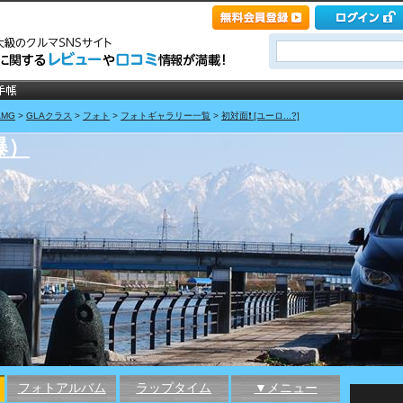
MG
>
GLAクラス
>
フォト
>
フォトギャラリー一覧
>
初対面❗️ [ユーロ...?]
爆）
フォトアルバム
ラップタイム
▼メニュー