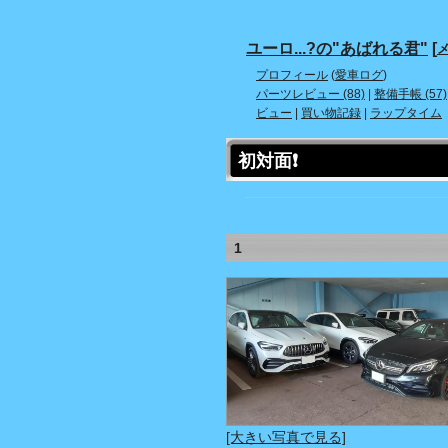
ユーロ...?の"あばれる君"
[
メ
プロフィール
(
愛車ログ
)
パーツレビュー (88)
|
整備手帳 (57)
ビュー
|
買い物記録
|
ラップタイム
初対面❗️
1
[大きい写真で見る]