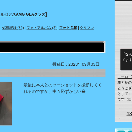
]
ルセデスAMG GLAクラス
|
燃費記録 (85)
|
フォトアルバム (2)
|
フォト (15)
|
クルマレ
「なん
てます
投稿日 : 2023年09月03日
ユーロ...
馬と鹿の
最後に本人とのツーショットを撮影してく
とうござ
れるのですが、中々恥ずかしい😅
として）
です（自爆
13