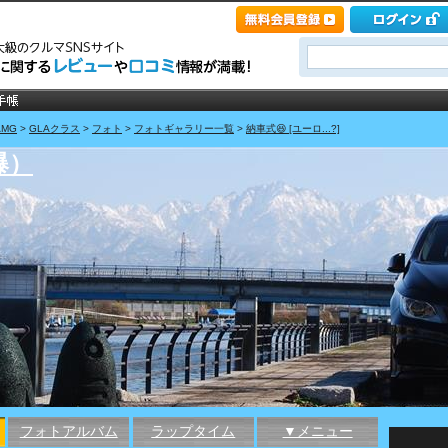
MG
>
GLAクラス
>
フォト
>
フォトギャラリー一覧
>
納車式😆 [ユーロ...?]
爆）
フォトアルバム
ラップタイム
▼メニュー