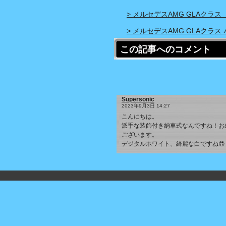
> メルセデスAMG GLAクラス
> メルセデスAMG GLAクラ
この記事へのコメント
Supersonic
2023年9月3日 14:27
こんにちは。
派手な装飾付き納車式なんですね！お
ございます。
デジタルホワイト、綺麗な白ですね😍