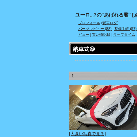
ユーロ...?の"あばれる君"
[
メ
プロフィール
(
愛車ログ
)
パーツレビュー (88)
|
整備手帳 (57)
ビュー
|
買い物記録
|
ラップタイム
納車式😆
1
[大きい写真で見る]