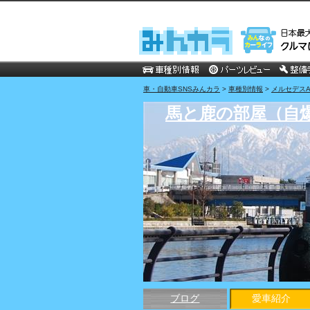
車・自動車SNSみんカラ
>
車種別情報
>
メルセデスA
馬と鹿の部屋（自
ブログ
愛車紹介