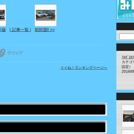
😆
| 記事一覧 |
初対面❗️ >>
ﾏﾙﾎﾞ
カテゴ
設定）
イイね！ランキングページへ
2016/0