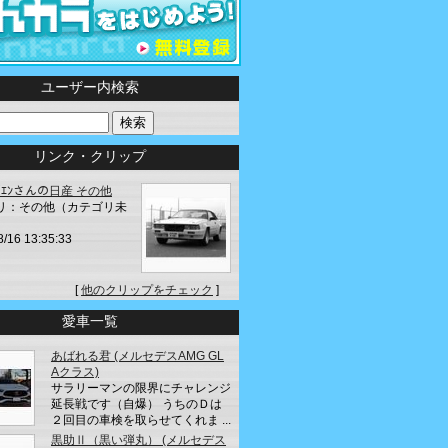
ユーザー内検索
リンク・クリップ
ﾛｶｲｴﾝさんの日産 その他
リ：その他（カテゴリ未
8/16 13:35:33
[
他のクリップをチェック
]
愛車一覧
あばれる君 (メルセデスAMG GL
Aクラス)
サラリーマンの限界にチャレンジ
延長戦です（自爆） うちのＤは
２回目の車検を取らせてくれま ...
黒助Ⅱ（黒い弾丸） (メルセデス