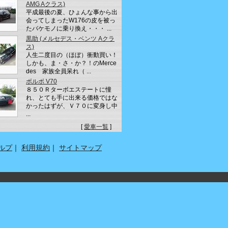
AMG Aクラス)
平成最後の夏、ひょんな事から出
会ってしまったW176の皮を被っ
たバケモノに乗り換え・・・ ...
黒助 (メルセデス・ベンツ Aクラ
ス)
人生二度目の（ほぼ）衝動買い！
しかも、ま・さ・か？！のMerce
des 家族全員呆れ（ ...
ボルボ V70
８５０Ｒターボエステートに憧
れ、とても手に出来る価格ではな
かったはずが、Ｖ７０に変身し中
...
[
愛車一覧
]
ルプ
｜
利用規約
｜
サイトマップ