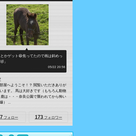
とかゲット😆焦ってたので画は斜めっ
🤣」
何シテル？
05/22 20:56
?
部屋へようこそ！？ 閲覧いただきありが
います。 馬は大好きです（もちろん動物
 鹿は・・・奈良公園で襲われてから怖い
） ...
7
173
フォロー
フォロワー