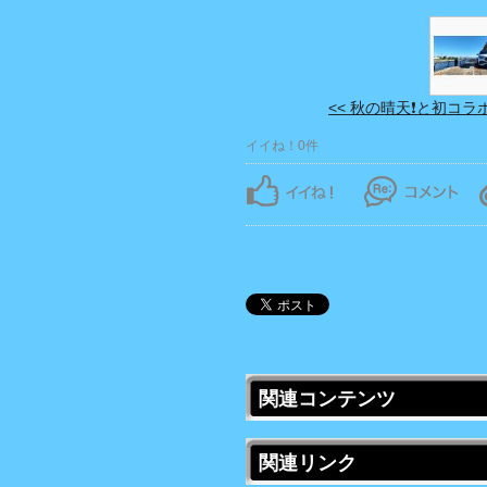
<< 秋の晴天❗️と初コラボ
イイね！0件
関連コンテンツ
関連リンク