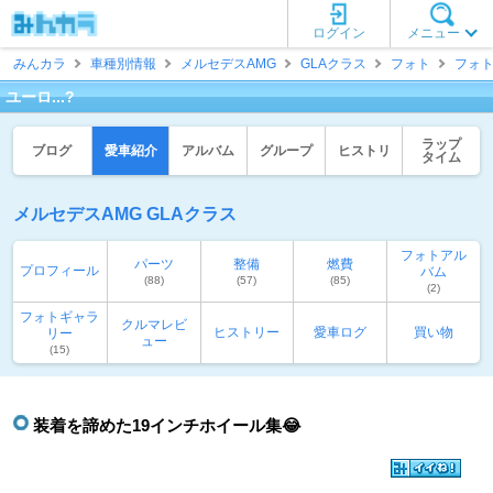
ログイン
メニュー
みんカラ
車種別情報
メルセデスAMG
GLAクラス
フォト
フォ
ユーロ...?
ラップ
ブログ
愛車紹介
アルバム
グループ
ヒストリ
タイム
メルセデスAMG GLAクラス
フォトアル
パーツ
整備
燃費
プロフィール
バム
(88)
(57)
(85)
(2)
フォトギャラ
クルマレビ
ヒストリー
愛車ログ
買い物
リー
ュー
(15)
装着を諦めた19インチホイール集😂