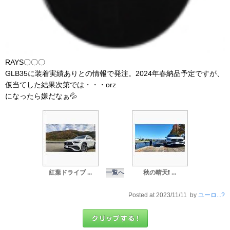
RAYS〇〇〇
GLB35に装着実績ありとの情報で発注。2024年春納品予定ですが、
仮当てした結果次第では・・・orz
になったら嫌だなぁ💦
紅葉ドライブ ...
一覧へ
秋の晴天❗️ ...
Posted at 2023/11/11 by
ユーロ...?