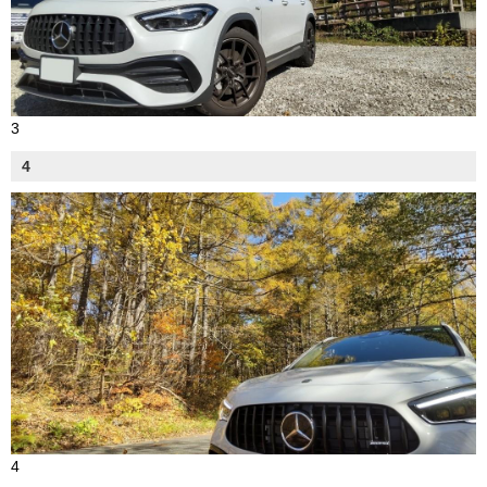
3
4
4