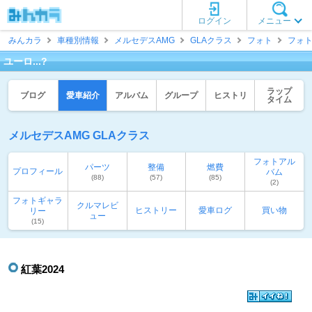
ログイン
メニュー
みんカラ
車種別情報
メルセデスAMG
GLAクラス
フォト
フォ
ユーロ...?
ラップ
ブログ
愛車紹介
アルバム
グループ
ヒストリ
タイム
メルセデスAMG GLAクラス
フォトアル
パーツ
整備
燃費
プロフィール
バム
(88)
(57)
(85)
(2)
フォトギャラ
クルマレビ
ヒストリー
愛車ログ
買い物
リー
ュー
(15)
紅葉2024