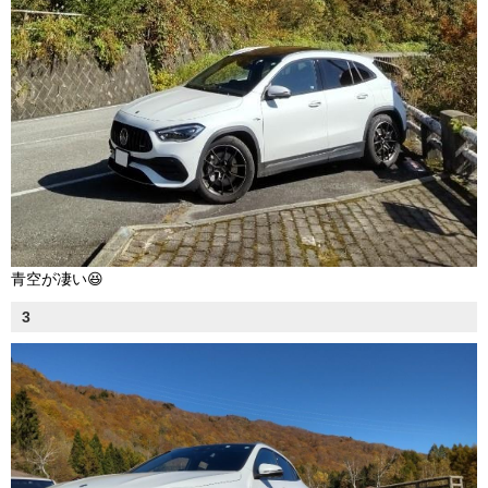
青空が凄い😆
3