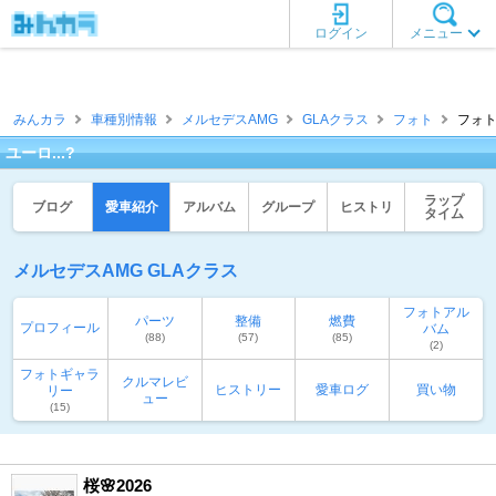
ログイン
メニュー
みんカラ
車種別情報
メルセデスAMG
GLAクラス
フォト
フォト
ユーロ...?
ラップ
ブログ
愛車紹介
アルバム
グループ
ヒストリ
タイム
メルセデスAMG GLAクラス
フォトアル
パーツ
整備
燃費
プロフィール
バム
(88)
(57)
(85)
(2)
フォトギャラ
クルマレビ
ヒストリー
愛車ログ
買い物
リー
ュー
(15)
桜🌸2026