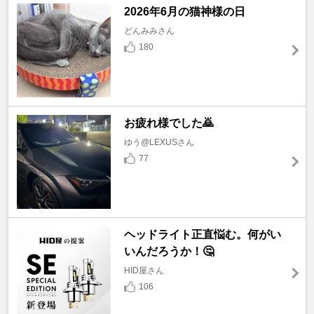
2026年6月の猫神様の日
どんみみさん
180
お疲れ様でした🙇
ゆう@LEXUSさん
77
ヘッドライト正直悩む。何がい
いんだろうか！🤔
HID屋さん
106