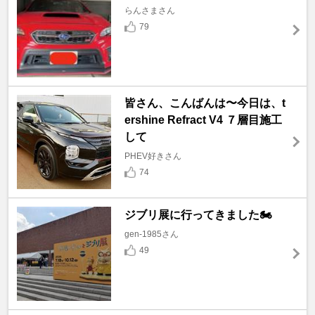
らんさまさん
79
皆さん、こんばんは〜今日は、t
ershine Refract V4 ７層目施工
して
PHEV好きさん
74
ジブリ展に行ってきました🏍️
gen-1985さん
49