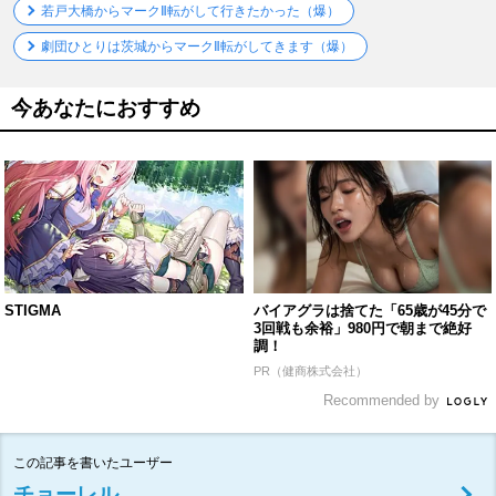
若戸大橋からマークⅡ転がして行きたかった（爆）
劇団ひとりは茨城からマークⅡ転がしてきます（爆）
今あなたにおすすめ
STIGMA
バイアグラは捨てた「65歳が45分で
3回戦も余裕」980円で朝まで絶好
調！
PR（健商株式会社）
Recommended by
この記事を書いたユーザー
チョーレル