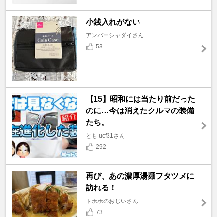
小銭入れがない
アンバーシャダイさん
53
【15】昭和には当たり前だった
のに…今は消えたクルマの装備
たち。
とも ucf31さん
292
再び、あの濃厚湯麺フタツメに
訪れる！
トホホのおじいさん
73