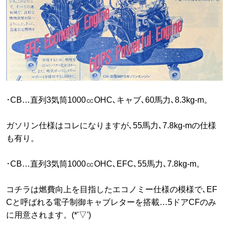
･CB…直列3気筒1000㏄OHC､キャブ､60馬力､8.3kg-m。
ガソリン仕様はコレになりますが､55馬力､7.8kg-mの仕様
も有り。
･CB…直列3気筒1000㏄OHC､EFC､55馬力､7.8kg-m。
コチラは燃費向上を目指したエコノミー仕様の模様で､EF
Cと呼ばれる電子制御キャブレターを搭載…5ドアCFのみ
に用意されます。(*'▽')