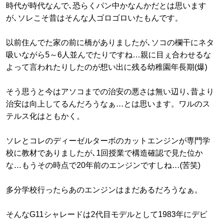
時代が時代なんで､恐らくパン中かなんかだとは思います
が､ソレこそ昔はそんな人ゴロゴロいたもんです。
以前住んでた家の前に橋がありましたが､ソコの欄干にネタ
吸いながら5～6人並んでたりですね…親に目ぇ合わせるな
よって言われたりしたのが想い出に残る幼稚園年長期(爆)
そう思うと今はアソコまでの治安の悪さは無い辺り､昔より
治安は向上してるんだろうなぁ…とは思います。ワルのス
テルス化はともかく。
ソレとコレのディーゼルターボのカットエンジンが専門学
校に教材でありましたが､1回授業で構造確認で見た位か
な…もうその時点で20年前のエンジンですしね…(苦笑)
多分学校行ったらあのエンジンはまだあるだろうなぁ。
そんなG11シャレードは2代目モデルとして1983年にデビ