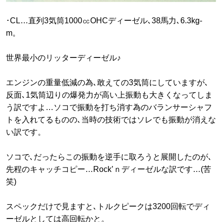
･CL…直列3気筒1000㏄OHCディーゼル､38馬力､6.3kg-
m。
世界最小のリッターディーゼル♪
エンジンの重量低減の為､敢えての3気筒にしていますが､
反面､1気筒辺りの爆発力が高い上振動も大きくなってしま
う訳ですよ…ソコで振動を打ち消す為のバランサーシャフ
トを入れてるものの､当時の技術ではソレでも振動が消えな
い訳です。
ソコで､だったらこの振動を逆手に取ろうと展開したのが､
先程のキャッチコピー…Rock’ｎディーゼルな訳です…(苦
笑)
スペックだけで見ますと､トルクピークは3200回転でディ
ーゼルとしては高回転かと。