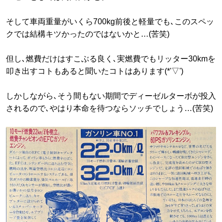
そして車両重量がいくら700kg前後と軽量でも､このスペッ
クでは結構キツかったのではないかと…(苦笑)
但し､燃費だけはすこぶる良く､実燃費でもリッター30kmを
叩き出すコトもあると聞いたコトはあります(*'▽')
しかしながら､そう間もない期間でディーゼルターボが投入
されるので､やはり本命を待つならソッチでしょう…(苦笑)