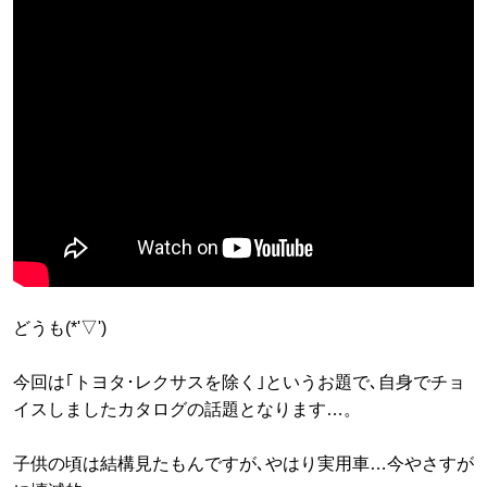
どうも(*'▽')
今回は｢トヨタ･レクサスを除く｣というお題で､自身でチョ
イスしましたカタログの話題となります…。
子供の頃は結構見たもんですが､やはり実用車…今やさすが