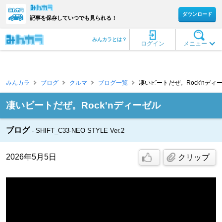
ダウンロード
記事を保存していつでも見られる！
みんカラとは？
ログイン
メニュー
みんカラ
ブログ
クルマ
ブログ一覧
凄いビートだぜ。Rock'nディー
凄いビートだぜ。Rock'nディーゼル
ブログ
SHIFT_C33-NEO STYLE Ver.2
2026年5月5日
クリップ