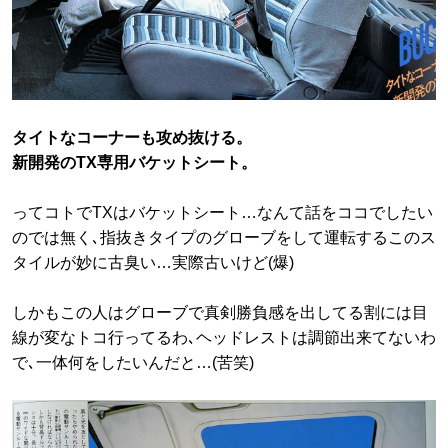
タイトなコーナーも攻め抜ける。
新開発のTX専用バケットシート。
ってコトでTXはバケットシート…なんて話をココでしたい
のでは無く､指抜きタイプのグローブをして運転するこのス
タイルが妙に古臭い…実際古いけど(爆)
しかもこの人はグローブで真剣勝負感を出してる割には目
線が変なトコ行ってるわ､ヘッドレストは調節出来てないわ
で､一体何をしたいんだと…(苦笑)