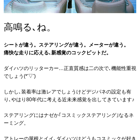
高鳴る､ね。
シートが違う。ステアリングが違う。メーターが違う。
痛快な走りに応える､新感覚のコックピットだ。
ダイハツのリッターカー…正直質感は二の次で､機能性重視
でしょう(*'▽')
しかし､装着率は激レアでしょうけどデジパネの設定も有
り､やはり80年代に考える近未来感覚を出してきています♪
ステアリングにはナゼか｢コスミックステアリング｣なるネ
ーミング。
アトレーの屋根とイイ､ダイハツはどうもコスミックが好き