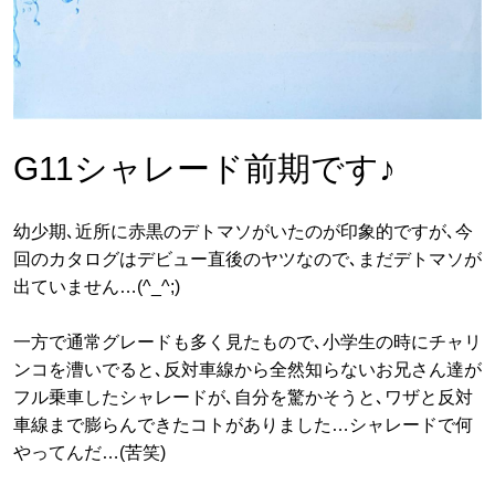
G11シャレード前期です♪
幼少期､近所に赤黒のデトマソがいたのが印象的ですが､今
回のカタログはデビュー直後のヤツなので､まだデトマソが
出ていません…(^_^;)
一方で通常グレードも多く見たもので､小学生の時にチャリ
ンコを漕いでると､反対車線から全然知らないお兄さん達が
フル乗車したシャレードが､自分を驚かそうと､ワザと反対
車線まで膨らんできたコトがありました…シャレードで何
やってんだ…(苦笑)