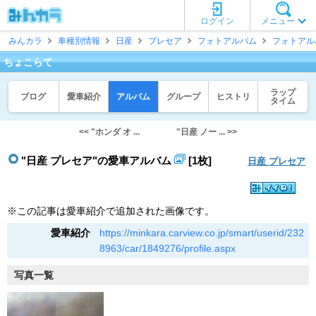
ログイン
メニュー
みんカラ
車種別情報
日産
プレセア
フォトアルバム
フォトアル
ちょこらて
ラップ
ブログ
愛車紹介
アルバム
グループ
ヒストリ
タイム
<< "ホンダ オ ...
"日産 ノー ... >>
"日産 プレセア"の愛車アルバム
[1枚]
日産 プレセア
※この記事は愛車紹介で追加された画像です。
愛車紹介
https://minkara.carview.co.jp/smart/userid/232
8963/car/1849276/profile.aspx
写真一覧