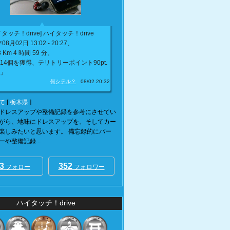
タッチ！drive] ハイタッチ！drive
08月02日 13:02 - 20:27、
8 Km 4 時間 59 分、
14個を獲得、テリトリーポイント90pt.
」
何シテル？
08/02 20:32
て
[
栃木県
]
ドレスアップや整備記録を参考にさせてい
がら、地味にドレスアップを、そしてカー
楽しみたいと思います。 備忘録的にパー
や整備記録...
3
352
フォロー
フォロワー
ハイタッチ！drive