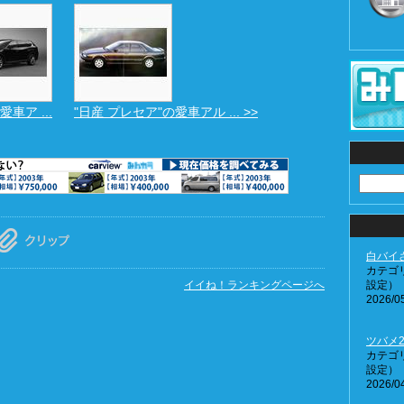
愛車ア ...
"日産 プレセア"の愛車アル ... >>
白バイ
カテゴ
イイね！ランキングページへ
設定）
2026/05
ツバメ2
カテゴ
設定）
2026/04