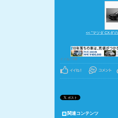
<< "マツダ CX-8"の
イイね！0件
関連コンテンツ