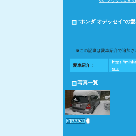
<< "マツダ CX-8"の
"ホンダ オデッセイ"の
※この記事は愛車紹介で追加さ
https://mink
愛車紹介：
spx
写真一覧