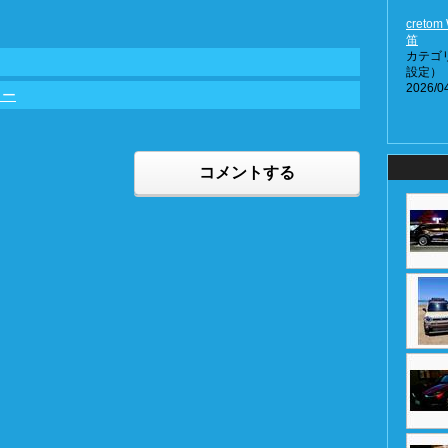
creto
笛
カテゴ
設定）
2026/04
ュー
コメントする