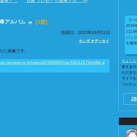
愛車ア ...
"日産 プレセア"の愛車アル ... >>
「[ハイ
愛車アルバム
[1枚]
2026年
112.9
投稿日 : 2020年08月01日
バッジ
ホンダ オデッセイ
を獲得
れた画像です。
ちょこら
ara.carview.co.jp/userid/2328963/car/1821217/profile.a
皆さまの
ただきな
ライフを
ツレビュー
28