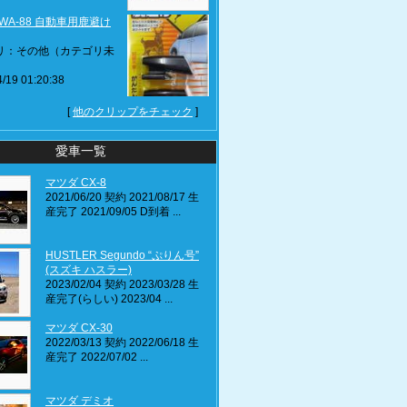
m WA-88 自動車用鹿避け
リ：その他（カテゴリ未
/19 01:20:38
[
他のクリップをチェック
]
愛車一覧
マツダ CX-8
2021/06/20 契約 2021/08/17 生
産完了 2021/09/05 D到着 ...
HUSTLER Segundo “ぷりん号”
(スズキ ハスラー)
2023/02/04 契約 2023/03/28 生
産完了(らしい) 2023/04 ...
マツダ CX-30
2022/03/13 契約 2022/06/18 生
産完了 2022/07/02 ...
マツダ デミオ