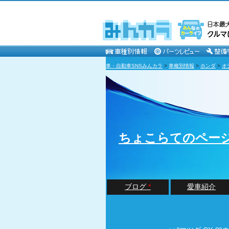
車・自動車SNSみんカラ
>
車種別情報
>
ホンダ
>
オ
ちょこらてのペー
ブログ
*
愛車紹介