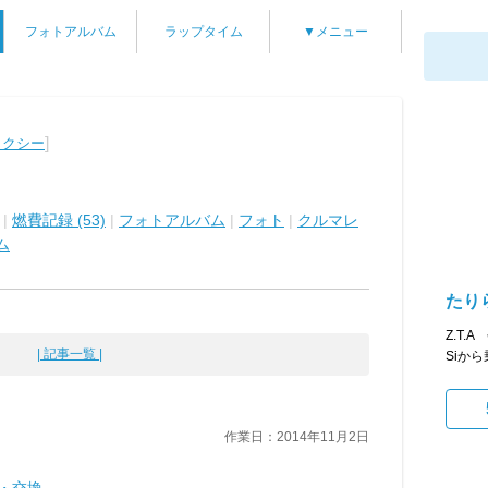
フォトアルバム
ラップタイム
▼メニュー
]
ォクシー
|
燃費記録 (53)
|
フォトアルバム
|
フォト
|
クルマレ
ム
たり
Z.T.
| 記事一覧 |
Siか
作業日：2014年11月2日