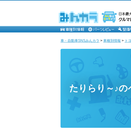
車・自動車SNSみんカラ
>
車種別情報
>
ト
たりらり～♪の