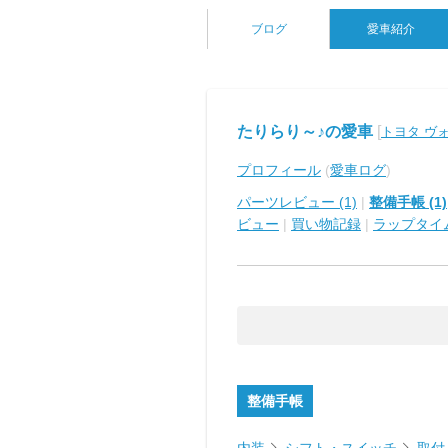
ブログ
愛車紹介
たりらり～♪の愛車
[
トヨタ ヴ
プロフィール
(
愛車ログ
)
パーツレビュー (1)
|
整備手帳 (1)
ビュー
|
買い物記録
|
ラップタイ
整備手帳