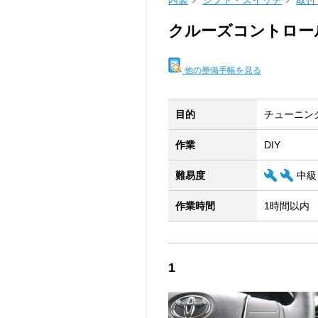
内装
シフト・スイッチ
取付
クルーズコントロー
他の整備手帳を見る
目的
チューニン
作業
DIY
難易度
中級
作業時間
1時間以内
1