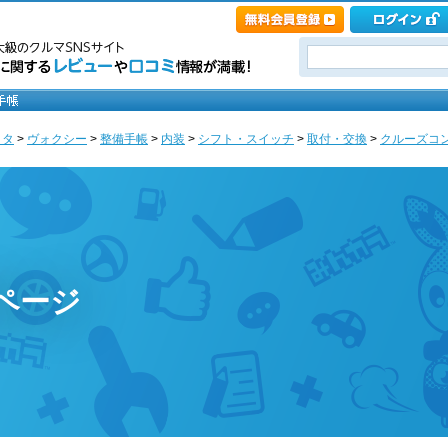
ヨタ
>
ヴォクシー
>
整備手帳
>
内装
>
シフト・スイッチ
>
取付・交換
>
クルーズコン
ページ