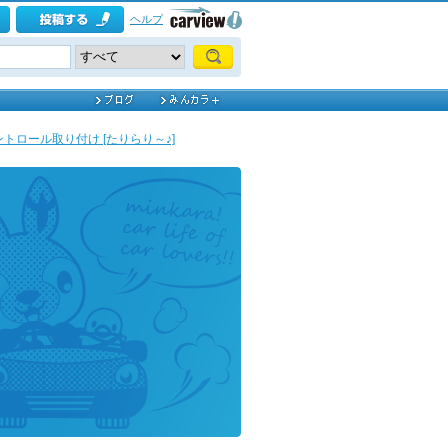
ヘルプ
トロール取り付け [たりらり～♪]