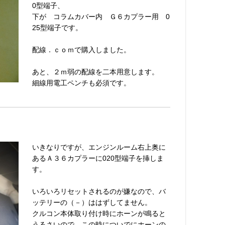
0型端子、
下が コラムカバー内 Ｇ６カプラー用 0
25型端子です。
配線．ｃｏｍで購入しました。
あと、２ｍ弱の配線を二本用意します。
細線用電工ペンチも必須です。
いきなりですが、エンジンルーム右上奥に
あるＡ３６カプラーに020型端子を挿しま
す。
いろいろリセットされるのが嫌なので、バ
ッテリーの（－）ははずしてません。
クルコン本体取り付け時にホーンが鳴ると
うるさいので、この時についでにホーンの