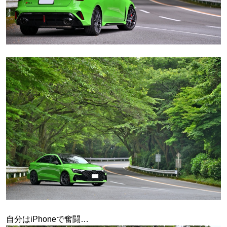
自分はiPhoneで奮闘…