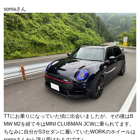
somaさん
TTにお乗りになっていた頃に出会いましたが、その後はB
MW M2を経て今はMINI CLUBMAN JCWに乗られてます。
ちなみに自分がS3セダンに履いていたWORKのホイールは
somaさんから譲り受けたものです♪