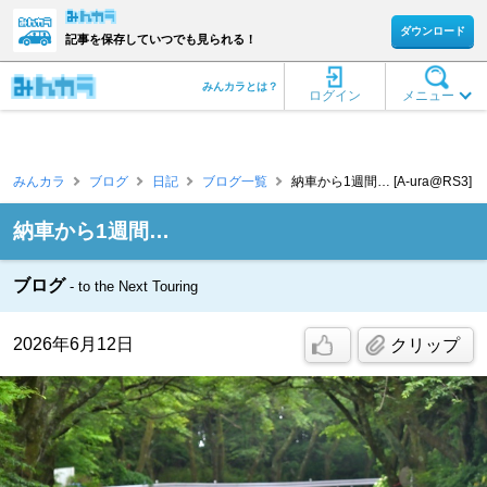
ダウンロード
記事を保存していつでも見られる！
みんカラとは？
ログイン
メニュー
みんカラ
ブログ
日記
ブログ一覧
納車から1週間… [A-ura@RS3]
納車から1週間…
ブログ
to the Next Touring
2026年6月12日
クリップ