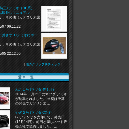
純正) デミオ（DE系）、
品取外しマニュアル
リ：その他（カテゴリ未設
1/07 06:11:22
ー外さずDJデミオにホー
リ：その他（カテゴリ未設
1/05 22:12:55
[
他のクリップをチェック
]
愛車一覧
ねこ１号 (マツダ デミオ)
2014年11月25日にマツダ デミオ
が納車されました。 当初は予算
の関係でガソリンエ ...
やぎ２号 (マツダ CX-8)
GJアテンザを売却して、発売日
(12月14日)に前回と同じネット販
売会社で契約しました。 ...