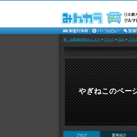
車・自動車SNSみんカラ
>
ブログ
>
日記
>
ブロ
やぎねこのペー
ブログ
愛車紹介