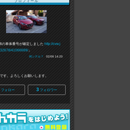
プロフィール
-8の車体番号が確定しました
http://cvw.j
332678/41066689/
」
何シテル？
02/06 14:20
です。よろしくお願いします。
3
フォロー
フォロワー