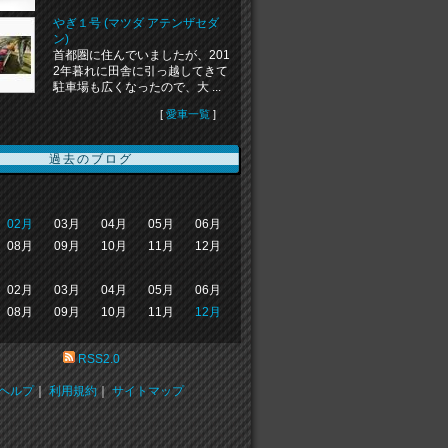
やぎ１号 (マツダ アテンザセダ
ン)
首都圏に住んでいましたが、201
2年暮れに田舎に引っ越してきて
駐車場も広くなったので、大 ...
[
愛車一覧
]
過去のブログ
02月
03月
04月
05月
06月
08月
09月
10月
11月
12月
02月
03月
04月
05月
06月
08月
09月
10月
11月
12月
RSS2.0
ヘルプ
｜
利用規約
｜
サイトマップ