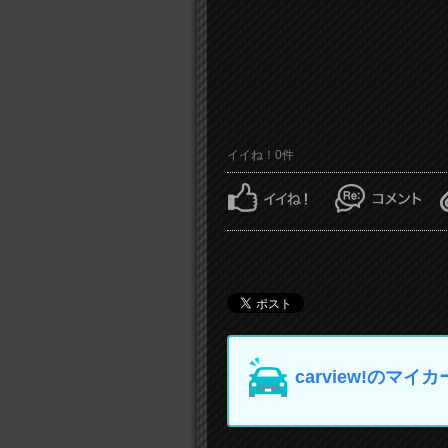
イイね！0件
carview!の