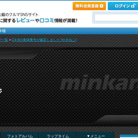
グ一覧
>
CX-8の車体番号が確定しました [やぎねこ]
ジ
フォトアルバム
ラップタイム
▼メニュー