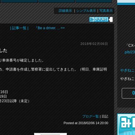
詳細表示
｜
シンプル表示
｜
写真表示
| 記事一覧 |
『Be a driver. ... >>
2018年02月06日
「CX
した
p/b/2
り車体番号が確定しました。
め、申請書を作成し警察署に提出してきました。（明日、車庫証明
やぎねこ
やぎねこ
16日
0
9日
3日以降（未定）
ブログ一覧
| 日記
Posted at 2018/02/06 14:20:00