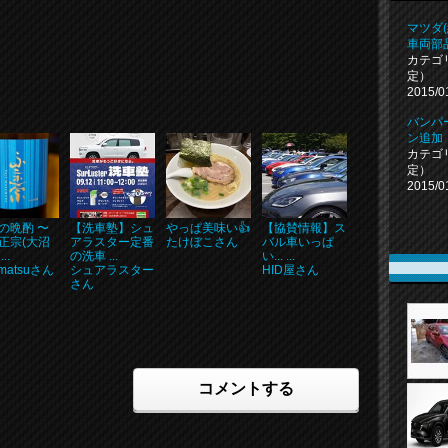
マツダ(
車両部
カテゴ
定）
2015/0
バンパ
ン追加
カテゴ
定）
2015/0
の晩酌 〜
【洗車塾】シュ
やっぱ美味い👍
【協賛情報】ス
正宗(大沼
アラスター定番
たけぼこさん
バル車いっぱ
..
の洗車 ...
い... ...
amatsuさん
シュアラスター
HID屋さん
さん
コメントする