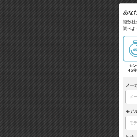
あな
複数社
調べよ
メー
モデ