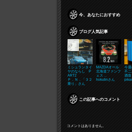
今、あなたにおすすめ
ブログ人気記事
ミシュランタイ
MAZDAオール
今週
ヤのならし P
北海道ファンフ
不二
ART2
ェス ...
酒造 .
Ｐ．Ｎ．「３２
hokutinさん
pik
乗り」さん
この記事へのコメント
コメントはありません。