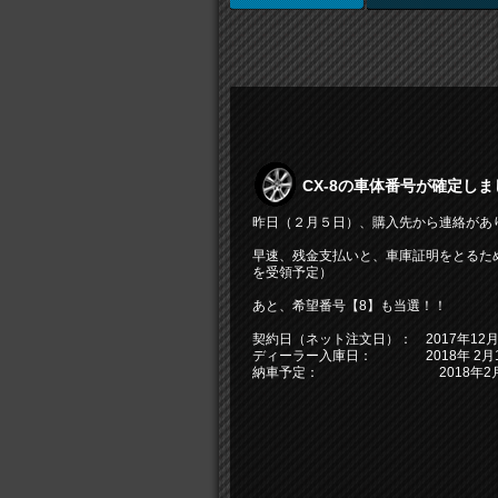
CX-8の車体番号が確定しま
昨日（２月５日）、購入先から連絡があ
早速、残金支払いと、車庫証明をとるた
を受領予定）
あと、希望番号【8】も当選！！
契約日（ネット注文日）： 2017年12月
ディーラー入庫日： 2018年 2月1
納車予定： 2018年2月2