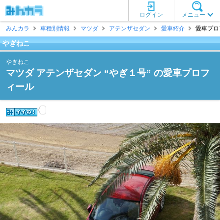
ログイン
メニュー
みんカラ
車種別情報
マツダ
アテンザセダン
愛車紹介
愛車プロ
やぎねこ
やぎねこ
マツダ アテンザセダン “やぎ１号” の愛車プロフ
ィール