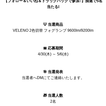
【フォロー＆いいね＆トラックバックで参加♪】抽選で5名
当たる❕
💡 当選商品
VELENO 2色切替 フォグランプ 9600lm/9200lm
📅 応募期間
4/30(木) ～ 5/6(水)
🎯 当選発表
当選者へDMにてご連絡いたします。
🎁 当選人数
2名