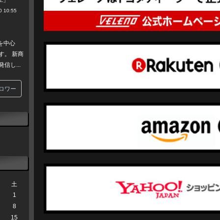
CZ
」
 10:55
トを中心
す。 新商
し...
ロワー
土
1
8
15