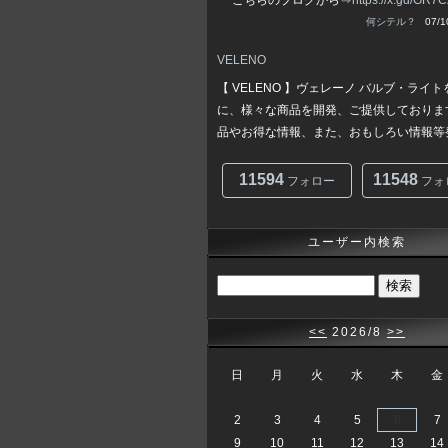
こちらのブログから⇒
https://x.gd/GR7
何シテル？
07/10
VELENO
【 VELENO 】ヴェレーノ バルブ・ライ
に、様々な商品を開発、ご提供しておりま
品やお得な情報、また、おもしろい情報等発信
11594
11548
フォロー
フォ
ユーザー内検索
<<
2026/8
>>
日
月
火
水
木
金
2
3
4
5
6
7
9
10
11
12
13
14