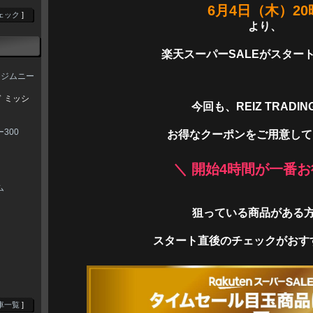
6月4日（木）20
ェック
]
より、
楽天スーパーSALEがスタート
 ジムニー
 ミッシ
今回も、REIZ TRADI
300
お得なクーポンをご用意して
＼ 開始4時間が一番お
ム
狙っている商品がある
スタート直後のチェックがおすす
車一覧
]