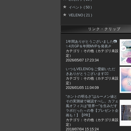
イベント ( 50 )
VELENO ( 21 )
リンク・クリップ
1年間ありがとうございました📷
✨4月GP＆年間MVPを発表🎉
カテゴリ：その他（カテゴリ未設
定）
2026/05/07 17:23:34
いつもVELENOをご愛顧いただ
きありがとうございます🙇‍♀️
カテゴリ：その他（カテゴリ未設
定）
2026/01/05 11:04:09
“ホントの明るさ”はルーメン値と
その実測値で確認すべし。カフェ
風オフィスは“世界一”を生みだす
ラボだった～の巻【プレゼント企
画も！】【PR】
カテゴリ：その他（カテゴリ未設
定）
2018/07/04 15:15:24