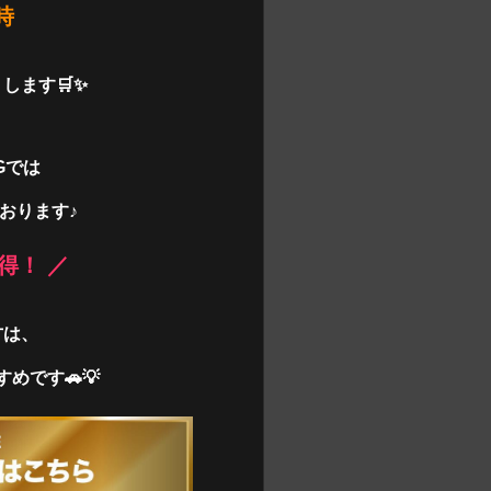
時
します🛒✨
NGでは
おります♪
得！ ／
方は、
めです🚗💡