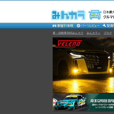
車・自動車SNSみんカラ
>
みんカラ＋
>
ブログ
VELENO