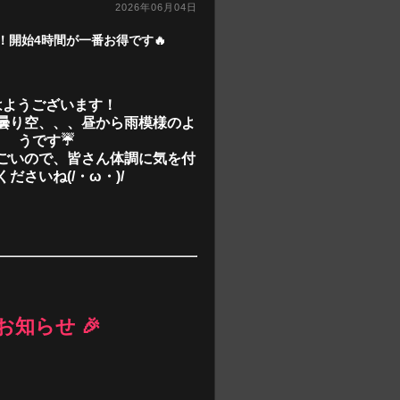
2026年06月04日
ト！開始4時間が一番お得です🔥
はようございます！
曇り空、、、昼から雨模様のよ
うです☔
ごいので、皆さん体調に気を付
くださいね(/・ω・)/
お知らせ 🎉