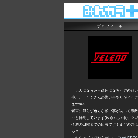
プロフィール
「大人になったら疎遠になる七夕の願い
事、、、たくさんの願い事ありがとうご
ます🎋✨
愛車に限らず色んな願い事があって素敵
～と拝見しています(⋈◍＞◡＜◍)。✧♡
今週の日曜までの応募です！まだの方は
っ☺