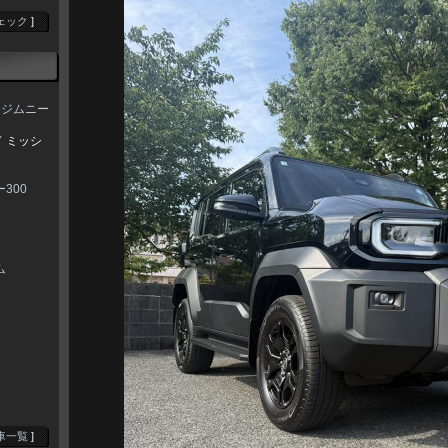
ェック
]
 ジムニー
 ミッシ
300
ム
車一覧
]