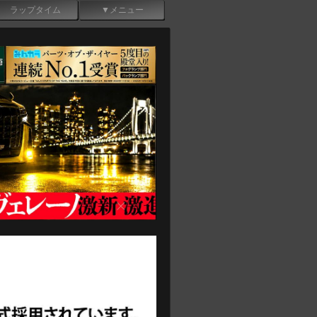
ラップタイム
▼メニュー