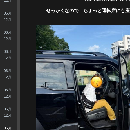
12月
せっかくなので、ちょっと運転席にも座
06月
12月
06月
12月
06月
12月
06月
12月
06月
12月
06月
12月
06月