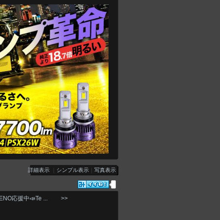
詳細表示
｜
シンプル表示
｜
写真表示
ENO応援中📣Te ... >>