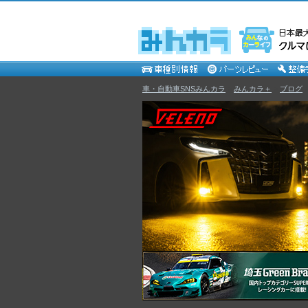
車・自動車SNSみんカラ
>
みんカラ＋
>
ブログ
VELENO