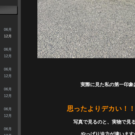
06月
12月
06月
12月
06月
12月
実際に見た私の第一印象
06月
12月
思ったよりデカい！！
06月
12月
写真で見るのと、実物で見
06月
やっぱり迫力が違いますね