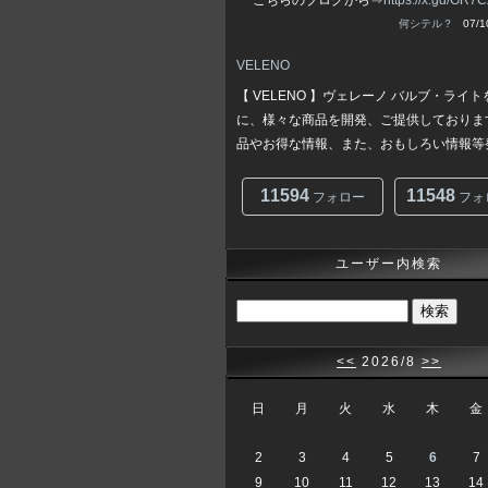
こちらのブログから⇒
https://x.gd/GR7
何シテル？
07/10
VELENO
【 VELENO 】ヴェレーノ バルブ・ライ
に、様々な商品を開発、ご提供しておりま
品やお得な情報、また、おもしろい情報等発信
11594
11548
フォロー
フォ
ユーザー内検索
<<
2026/8
>>
日
月
火
水
木
金
2
3
4
5
6
7
9
10
11
12
13
14