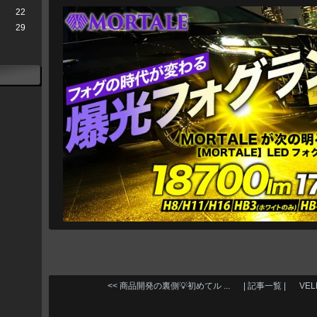
22
29
<< 商品開発の裏側💡初めてル ...
| 記事一覧 |
VEL