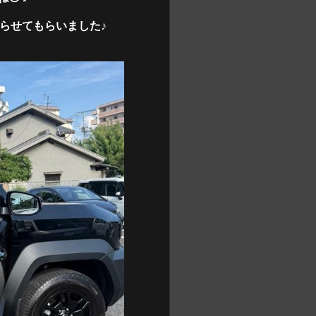
らせてもらいました♪