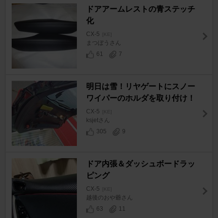
ドアアームレストの青ステッチ
化
CX-5
[KE]
まつぼうさん
61
7
明日は雪！リヤゲートにスノー
ワイパーのホルダを取り付け！
CX-5
[KE]
ksjetさん
305
9
ドア内張＆ダッシュボードラッ
ピング
CX-5
[KE]
越後のおや爺さん
63
11