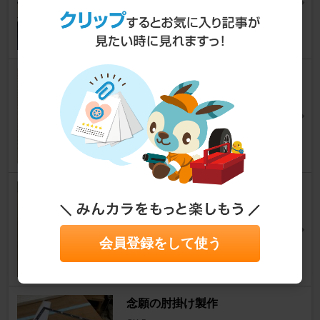
ＶｏｉｃｅｏｆＬｏｖｅさん
15
0
車内ライトをLED化①
CX-5
[KE]
CS1223さん
7
0
自動格納ドアミラーユニット取
り付け
CX-5
[KE]
H-TKさん
会員登録をして使う
18
1
念願の肘掛け製作