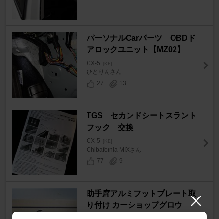
パーソナルCarパーツ OBDド
アロックユニット【MZ02】
CX-5
[KE]
ひとりんさん
27
13
TGS セカンドシートスラント
フック 交換
CX-5
[KE]
Chibafornia MIXさん
77
9
助手席アルミフットプレート取
り付け カーショップグロウ
CX-5
[KE]