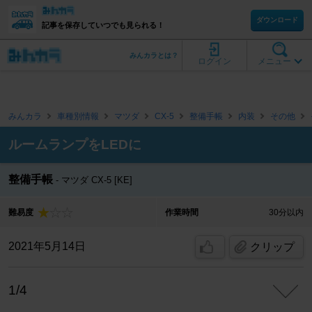
ダウンロード
記事を保存していつでも見られる！
みんカラとは？
ログイン
メニュー
みんカラ
車種別情報
マツダ
CX-5
整備手帳
内装
その他
ルームランプをLEDに
整備手帳
マツダ CX-5 [KE]
難易度
作業時間
30分以内
2021年5月14日
クリップ
1/4