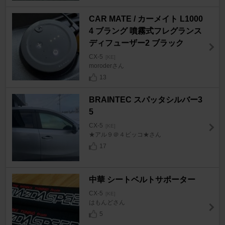
CAR MATE / カーメイト L1000
4 ブラング 噴霧式フレグランス
ディフューザー2 ブラック
CX-5
[KE]
moroderさん
13
BRAINTEC スパッタシルバー3
5
CX-5
[KE]
★アル９＠４ビッコ★さん
17
中華 シートベルトサポーター
CX-5
[KE]
はもんどさん
5