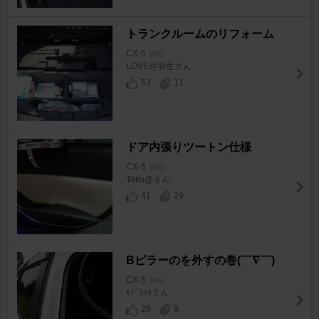
トランクルームのリフォーム
CX-5
[KE]
LOVE@羽生さん
53
11
ドア内張りツートン仕様
CX-5
[KE]
Taku@さん
41
29
Bピラーのを外すの巻(￣∇￣)
CX-5
[KE]
ﾓﾄﾞﾘｯﾁさん
28
9