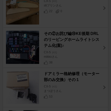
CX-5
[KE]
stiプリンさん
22
0
その②お詫び編😢KE後期 DRL
のリービングホームライトシス
テム化(案)♪
CX-5
[KE]
mikkoさん
38
ドアミラー格納修理（モーター
部のみ交換）その１
CX-5
[KE]
まつぼうさん
53