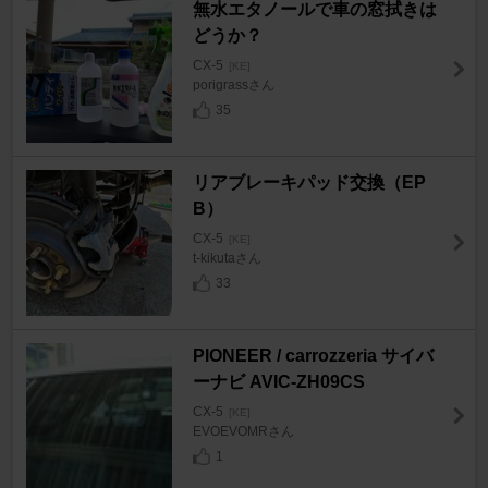
無水エタノールで車の窓拭きは
どうか？
CX-5
[KE]
porigrassさん
35
リアブレーキパッド交換（EP
B）
CX-5
[KE]
t-kikutaさん
33
PIONEER / carrozzeria サイバ
ーナビ AVIC-ZH09CS
CX-5
[KE]
EVOEVOMRさん
1