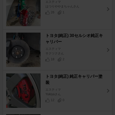
エスティマ
はつりややまちゃんさん
26
1
トヨタ(純正) 30セルシオ純正キ
ャリパー
エスティマ
サクツクさん
18
2
トヨタ(純正) 純正キャリパー塗
装
エスティマ
Yukiyaさん
12
0