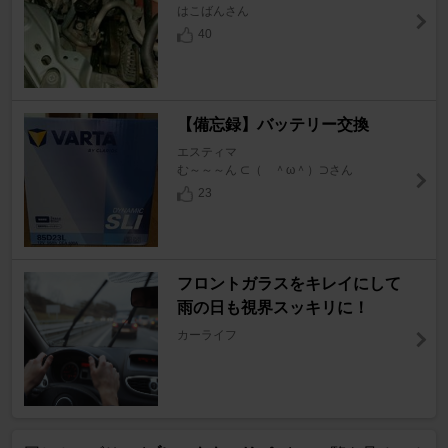
はこばんさん
40
【備忘録】バッテリー交換
エスティマ
む～～～ん ⊂（ ＾ω＾）⊃さん
23
フロントガラスをキレイにして
雨の日も視界スッキリに！
カーライフ