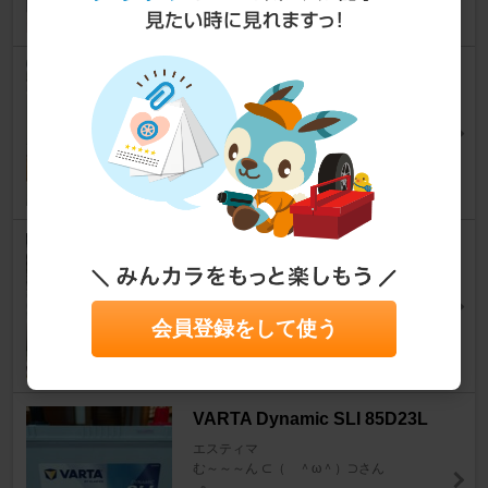
12
PIRARA PC-N10K3
エスティマ
ゆっち@HIROSHIMAさん
19
ALPINE KTP-500
エスティマ
フィルナンデスさん
22
会員登録をして使う
VARTA Dynamic SLI 85D23L
エスティマ
む～～～ん ⊂（ ＾ω＾）⊃さん