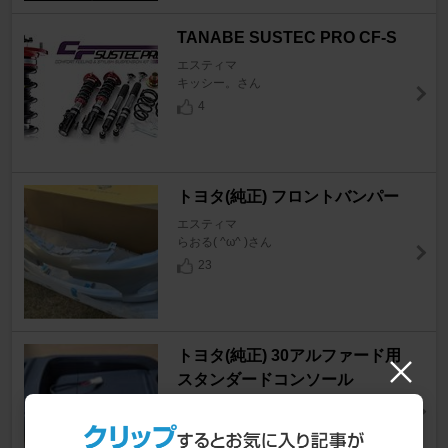
TANABE SUSTEC PRO CF-S
エスティマ
キッシー。さん
4
トヨタ(純正) フロントバンパー
エスティマ
らおる( ^ω^ )さん
23
トヨタ(純正) 30アルファード用
スタンダードコンソール
エスティマ
うちじゅうにさん