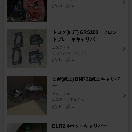
53
1
トヨタ(純正) GRS180 フロン
トブレーキキャリパー
エスティマ
ともりおぷ～さんさん
19
1
日産(純正) BNR32純正キャリパ
ー
エスティマ
エスティマ中毒さん
14
1
BLITZ 4ポットキャリパー