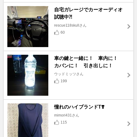
自宅ガレージでカーオーディオ
試聴中⁈
rescue118skullさん
60
車の鍵と一緒に！ 車内に！
カバンに！ 引き出しに！
ウッドミッツさん
199
憧れのハイブランドT❣️
mimori431さん
115