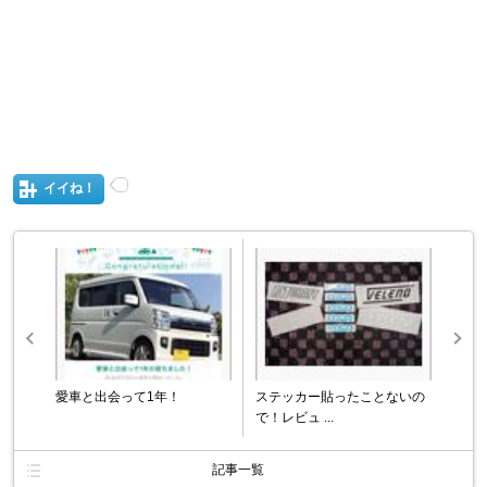
イイね！
愛車と出会って1年！
ステッカー貼ったことないの
で！レビュ ...
記事一覧