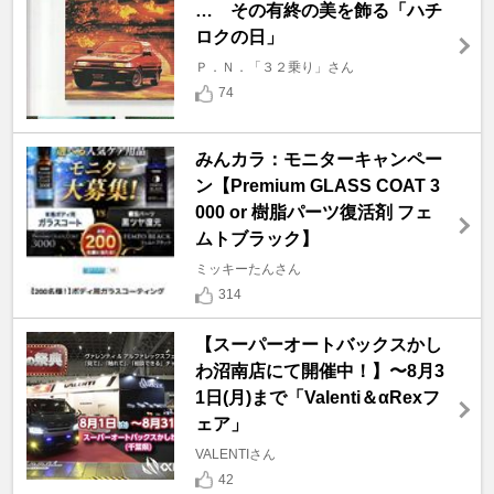
… その有終の美を飾る「ハチ
ロクの日」
Ｐ．Ｎ．「３２乗り」さん
74
みんカラ：モニターキャンペー
ン【Premium GLASS COAT 3
000 or 樹脂パーツ復活剤 フェ
ムトブラック】
ミッキーたんさん
314
【スーパーオートバックスかし
わ沼南店にて開催中！】〜8月3
1日(月)まで「Valenti＆αRexフ
ェア」
VALENTIさん
42