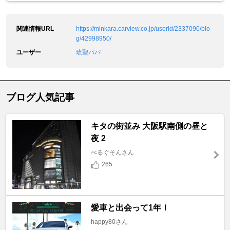
関連情報URL
https://minkara.carview.co.jp/userid/2337090/blo
g/42998950/
ユーザー
琉聖パパ
ブログ人気記事
キタの街並み 大阪駅南側の昼と
夜 2
べるぐそんさん
265
愛車と出会って1年！
happy80さん