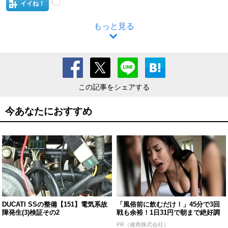
イイね！
もっと見る
この記事をシェアする
今あなたにおすすめ
DUCATI SSの整備【151】電気系故
「風俗前に飲むだけ！」45分で3回
障発生(3)検証その2
戦も余裕！1日31円で朝まで絶好調
PR（健商株式会社）