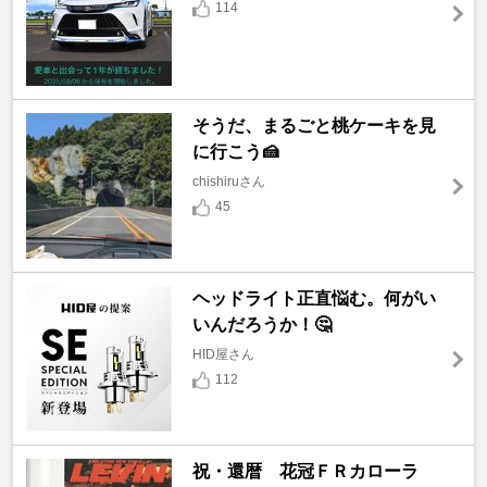
114
そうだ、まるごと桃ケーキを見
に行こう🍰
chishiruさん
45
ヘッドライト正直悩む。何がい
いんだろうか！🤔
HID屋さん
112
祝・還暦 花冠ＦＲカローラ