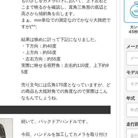
ものさしをカメラの下において、上下左右ど
こまで映るかを確認し、直角三角形の底辺と
高さから傾斜角を出します。
まぁ、mm単位での測定なのでかなり大雑把で
すが(^^;
結果は狭めに計って下記になりました。
・下方向：約40度
メー
・上方向：約55度
・左右方向：約55度
実際に映せる視野角：左右約110度、上下約9
5度
モデ
売り文句には広角170度となっていますが、ど
の商品も大抵対角での角度なので実際はこん
なもんでしょうね。
年式
続いて、バックドアハンドルです。
走行
今回、ハンドルを加工してカメラを取り付け