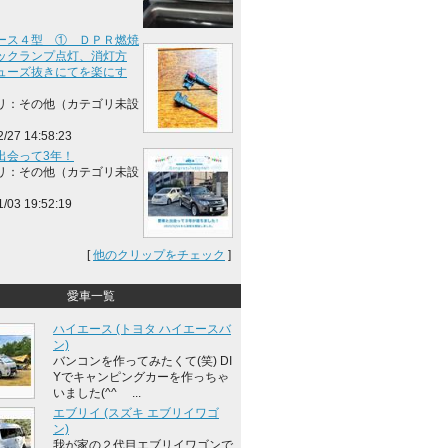
ース４型 ① ＤＰＲ燃焼
ックランプ点灯、消灯方
ューズ抜きにてを楽にす
リ：その他（カテゴリ未設
2/27 14:58:23
出会って3年！
リ：その他（カテゴリ未設
1/03 19:52:19
[
他のクリップをチェック
]
愛車一覧
ハイエース (トヨタ ハイエースバ
ン)
バンコンを作ってみたくて(笑) DI
Yでキャンピングカーを作っちゃ
いました(^^ゞ ...
エブリイ (スズキ エブリイワゴ
ン)
我が家の２代目エブリイワゴンで