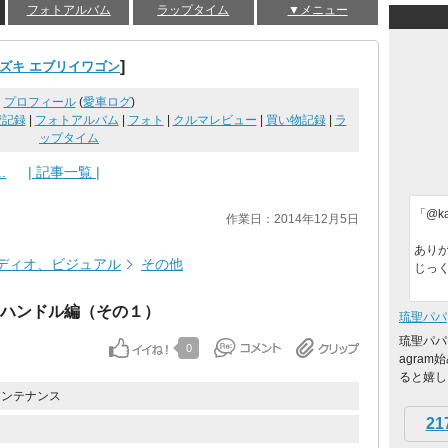
フォトアルバム
ラップタイム
▼メニュー
]
ズキ エブリイワゴン
プロフィール
(
愛車ログ
)
費記録
|
フォトアルバム
|
フォト
|
クルマレビュー
|
買い物記録
|
ラ
ップタイム
.
| 記事一覧 |
「@kaw
作業日：2014年12月5日
ありが
ディオ、ビジュアル
その他
じっく
アハンドル編（その１）
琉聖パパ
琉聖パパ
0
agra
ると嬉しいで
メンテナンス
21