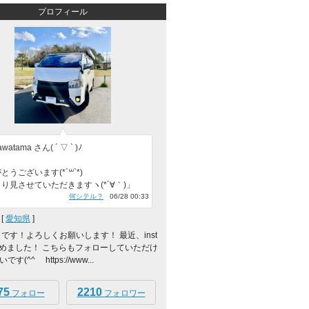
プロフィール
atama さん( ´ ▽ ` )ﾉ
とうございます(*´꒳`*)
り見させていただきますヽ(*´∀｀)」
何シテル？
06/28 00:33
[
愛知県
]
 です！よろしくお願いします！ 最近、inst
m始めました！ こちらもフォローしていただけ
す(^^ゞ https://www...
75
2210
フォロー
フォロワー