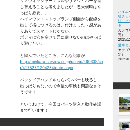
リアウオッシャーノズルやリアワイパーを差
し替えることも考えましたが、悪天候時はや
ハイエ
っぱり必要。。
後チェ
ハイマウントストップランプ側面から配線を
法 ヒ
出して横につけるのは、付けました～感があ
る
カテゴ
りありでスマートじゃない。
定）
ボディに穴を空けて元に戻せないのはやっぱ
2025/1
り避けたい。
愛車と
カテゴ
定）
と悩んでいたところ、こんな記事が！
2025/0
http://minkara.carview.co.jp/userid/490638/ca
r/417527/1204234/note.aspx
バックドアハンドルならバンパーも映るし、
出っぱりもないので今後の車検も問題なさそ
うです！
というわけで、今回はパーツ購入と動作確認
まで行います！