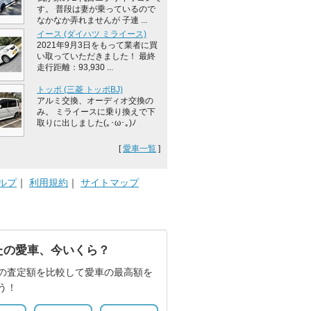
す。 普段は妻が乗っているので
なかなか弄れませんが 子連 ...
イース (ダイハツ ミライース)
2021年9月3日をもって業者に買
い取っていただきました！ 最終
走行距離：93,930 ...
トッポ (三菱 トッポBJ)
アルミ交換、オーディオ交換の
み。 ミライースに乗り換えで下
取りに出しました(｡･ω･｡)ﾉ
[
愛車一覧
]
ルプ
｜
利用規約
｜
サイトマップ
たの愛車、今いくら？
の査定額を比較して愛車の最高額を
う！