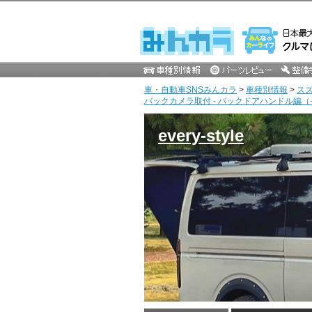
車・自動車SNSみんカラ
>
車種別情報
>
ス
バックカメラ取付 - バックドアハンドル編（そ
every-style