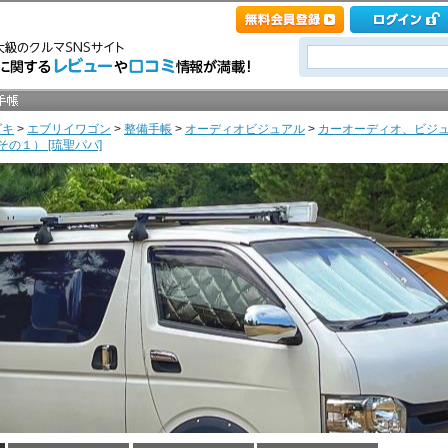
ズキ
>
エブリイワゴン
>
整備手帳
>
オーディオビジュアル
>
カーオーディオ、ビジ
の１） [琉聖パパ]