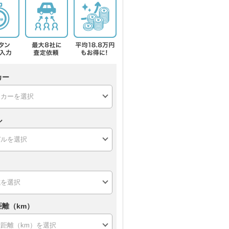
カー
ル
距離（km）