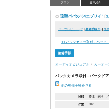
ブログ
愛車紹介
琉聖パパの"64エブリイ"
[
ス
パーツレビュー (3)
|
整備手帳 (6)
|
燃
<< バックカメラ取付 - バック ..
整備手帳
オーディオビジュアル
カーオー
バックカメラ取付 - バックド
他の整備手帳を見る
目的
修理・故障・
作業
DIY