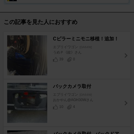
この記事を見た人におすすめ
Cピラーミニモニ移植！追加！
エブリイワゴン
[DA64W]
うめＰ《紋》さん
39
0
バックカメラ取付
エブリイワゴン
[DA64W]
おかやん@AGH30Wさん
10
4
バックカメラ取付 - バックドア