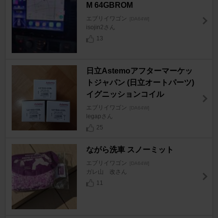
M 64GBROM
エブリイワゴン
[DA64W]
isojin2さん
13
日立Astemoアフターマーケッ
トジャパン (日立オートパーツ)
イグニッションコイル
エブリイワゴン
[DA64W]
legapさん
25
ながら洗車 スノーミット
エブリイワゴン
[DA64W]
ガレ山 改さん
11