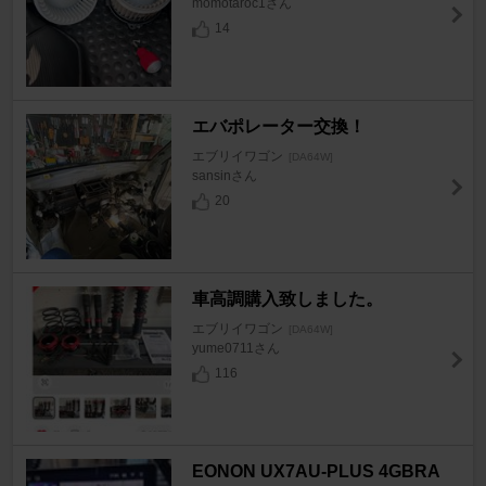
momotaroc1さん
14
エバポレーター交換！
エブリイワゴン
[DA64W]
sansinさん
20
車高調購入致しました。
エブリイワゴン
[DA64W]
yume0711さん
116
EONON UX7AU-PLUS 4GBRA