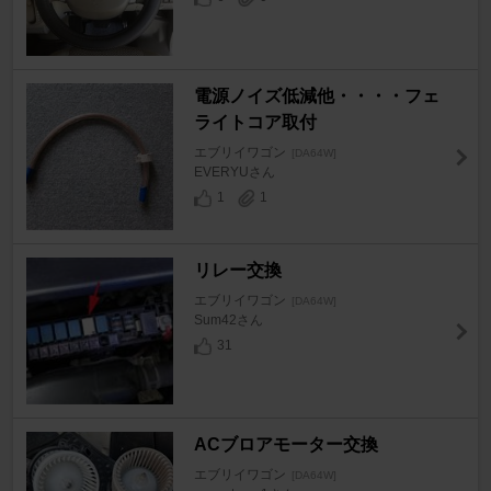
電源ノイズ低減他・・・・フェ
ライトコア取付
エブリイワゴン
[DA64W]
EVERYUさん
1
1
リレー交換
エブリイワゴン
[DA64W]
Sum42さん
31
ACブロアモーター交換
エブリイワゴン
[DA64W]