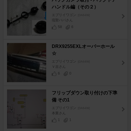
ハンドル編（その２）
エブリイワゴン
[DA64W]
琉聖パパさん
58
6
DRX9255EXLオーバーホール
☆
エブリイワゴン
[DA64W]
Ｖ吉さん
6
0
フリップダウン取り付けの下準
備 その1
エブリイワゴン
[DA64W]
本業さん
1
1