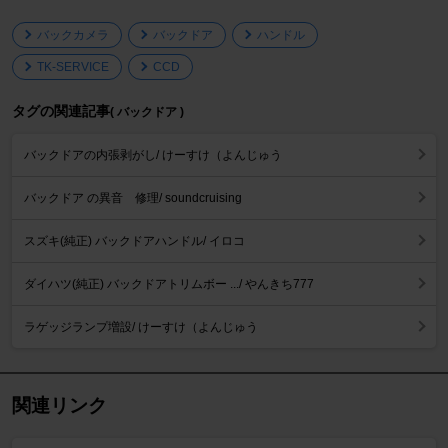
バックカメラ
バックドア
ハンドル
TK-SERVICE
CCD
タグの関連記事
( バックドア )
バックドアの内張剥がし/ けーすけ（よんじゅう
バックドア の異音 修理/ soundcruising
スズキ(純正) バックドアハンドル/ イロコ
ダイハツ(純正) バックドアトリムボー .../ やんきち777
ラゲッジランプ増設/ けーすけ（よんじゅう
関連リンク