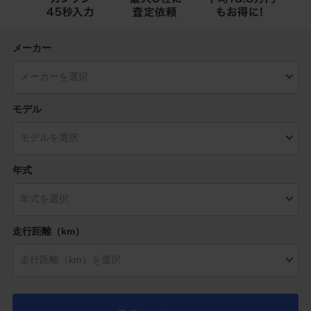
メーカー
モデル
年式
走行距離（km）