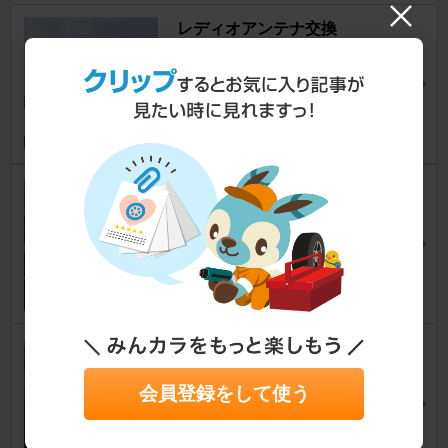
レディオアンテナ交換
エブリイワゴン
[DA64W]
sinpusanさん
12
0
ﾗｲﾝﾄﾞﾗｲﾊﾞｰ・ﾍｯﾄﾞﾕﾆｯﾄ・追加ﾓﾆ
ﾀｰ電源強化②
エブリイワゴン
[DA64W]
☆兄貴☆さん
17
0
【頑張ろう日本！】 バイモニ
スイッチ取り付け
会員登録をして使う
エブリイワゴン
[DA64W]
まっぷぅさん
13
1