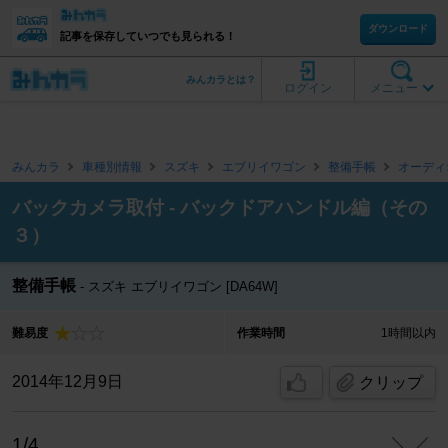
ダウンロード
記事を保存していつでも見られる！
みんカラとは？
ログイン
メニュー
みんカラ
車種別情報
スズキ
エブリイワゴン
整備手帳
オーディ
バックカメラ取付 - バックドアハンドル編（その
３）
整備手帳
スズキ エブリイワゴン [DA64W]
難易度
作業時間
1時間以内
2014年12月9日
クリップ
1/4