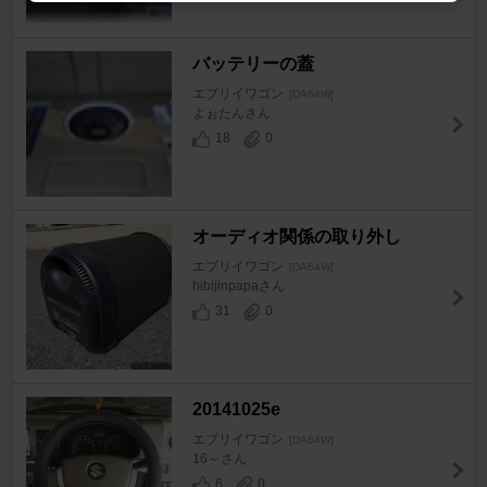
バッテリーの蓋
エブリイワゴン
[DA64W]
よぉたんさん
18
0
オーディオ関係の取り外し
エブリイワゴン
[DA64W]
hibijinpapaさん
31
0
20141025e
エブリイワゴン
[DA64W]
16～さん
6
0