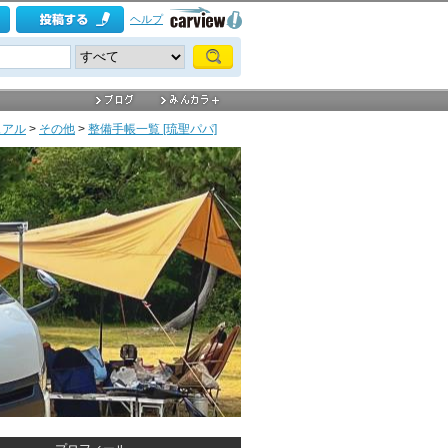
ヘルプ
ュアル
>
その他
>
整備手帳一覧 [琉聖パパ]