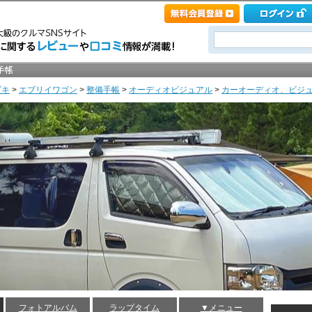
ズキ
>
エブリイワゴン
>
整備手帳
>
オーディオビジュアル
>
カーオーディオ、ビジ
フォトアルバム
ラップタイム
▼メニュー