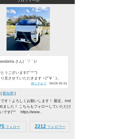
プロフィール
atama さん( ´ ▽ ` )ﾉ
とうございます(*´꒳`*)
り見させていただきますヽ(*´∀｀)」
何シテル？
06/28 00:33
[
愛知県
]
 です！よろしくお願いします！ 最近、inst
m始めました！ こちらもフォローしていただけ
す(^^ゞ https://www...
75
2212
フォロー
フォロワー