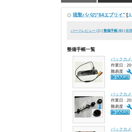
琉聖パパの"64エブリイ"
[
ス
パーツレビュー (3)
|
整備手帳 (6)
|
燃
整備手帳一覧
バックカメ
作業日 : 2
難易度 :
バックカメ
作業日 : 2
難易度 :
バックカメ