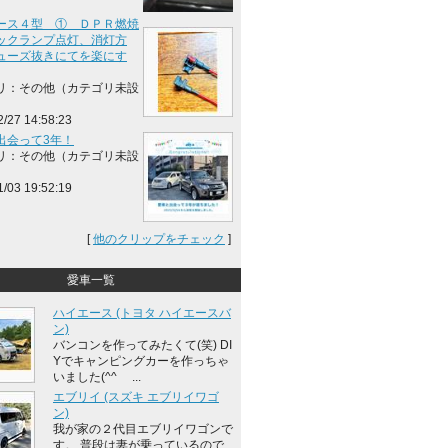
ース４型 ① ＤＰＲ燃焼
ックランプ点灯、消灯方
ューズ抜きにてを楽にす
リ：その他（カテゴリ未設
2/27 14:58:23
出会って3年！
リ：その他（カテゴリ未設
1/03 19:52:19
[
他のクリップをチェック
]
愛車一覧
ハイエース (トヨタ ハイエースバ
ン)
バンコンを作ってみたくて(笑) DI
Yでキャンピングカーを作っちゃ
いました(^^ゞ ...
エブリイ (スズキ エブリイワゴ
ン)
我が家の２代目エブリイワゴンで
す。 普段は妻が乗っているので