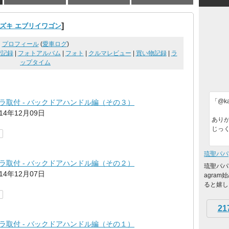
]
ズキ エブリイワゴン
プロフィール
(
愛車ログ
)
費記録
|
フォトアルバム
|
フォト
|
クルマレビュー
|
買い物記録
|
ラ
ップタイム
「@kaw
ラ取付 - バックドアハンドル編（その３）
014年12月09日
ありが
じっく
琉聖パパ
ラ取付 - バックドアハンドル編（その２）
琉聖パパ
014年12月07日
agra
ると嬉しいで
21
ラ取付 - バックドアハンドル編（その１）