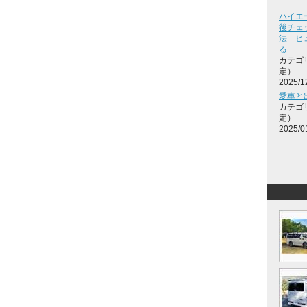
ハイエ
後チェ
法 ヒ
る
カテゴ
定）
2025/1
愛車と
カテゴ
定）
2025/0