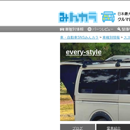
車・自動車SNSみんカラ
>
車種別情報
>
ス
every-style
ブログ
愛車紹介