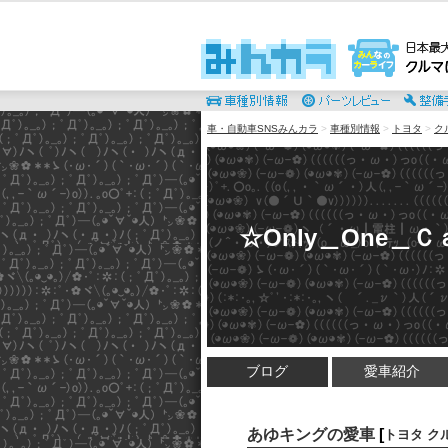
車・自動車SNSみんカラ
>
車種別情報
>
トヨタ
>
ク
☆Оnly＿Оne＿
ブログ
愛車紹介
あゆキングの愛車
[
トヨタ ク