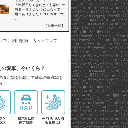
トヨタ クルーガーV
５年愛用してきたとても思いでの
有る一台！ こいつに出会って
色々ありました！ ＮＥＷオーナ
...
[
愛車一覧
]
ルプ
｜
利用規約
｜
サイトマップ
たの愛車、今いくら？
の査定額を比較して愛車の最高額を
う！