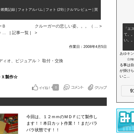
|
燃費記録
|
フォトアルバム
|
フォト (29)
|
クルマレビュー
|
買
ーＢ
クルーガーの悲しい姿。。。（ ... >
「エ
 ...
| 記事一覧 |
>
て。
い。
作業日：2008年4月5日
あゆキン
☆rep
ディオ、ビジュアル
取付・交換
る事は自
が掛けら
いこ...
ＯＸ製作☆
0
9
今回は、１２ｍｍのＭＤＦにて製作し
ます！！本日カット作業！！まだバラ
バラ状態です！！