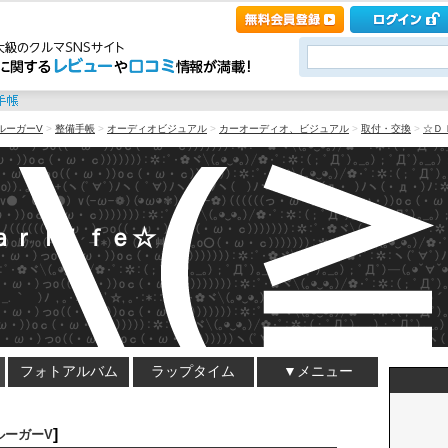
ルーガーV
>
整備手帳
>
オーディオビジュアル
>
カーオーディオ、ビジュアル
>
取付・交換
>
☆Ｄ
Ｃａｒｌｉｆｅ☆
フォトアルバム
ラップタイム
▼メニュー
]
ルーガーV