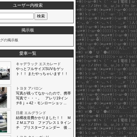
ユーザー内検索
掲示板
グの掲示板
愛車一覧
キャデラック エスカレード
やっとフルサイズSUVをゲッ
ト！！ またやっちゃいます！！
トヨタ アバロン
写真が残ってなかったので、携帯
写真で・・・。 アレリ19イン
チ8ｊ＋42・モンローショッ ...
日産 エルグランド
結構改造費かかりました！！ Ｍ
ＺＭエアロ ファブレス１９イン
チ ブリスターフェンダー 後 ...