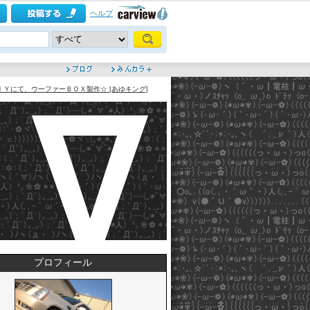
ヘルプ
ＩＹにて、ウーファーＢＯＸ製作☆ [あゆキング]
プロフィール