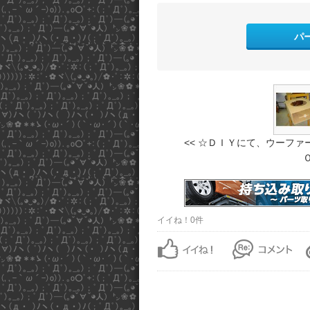
パ
<< ☆ＤＩＹにて、ウーファ
Ｏ
イイね！0件