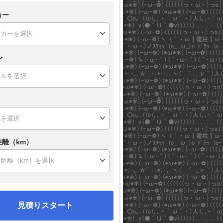
カー
ル
距離（km）
見積りスタート