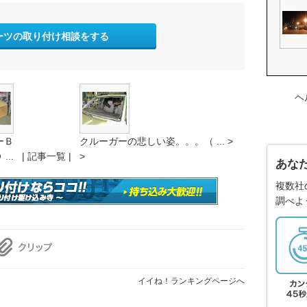
ーツの取り付け相談をする
ヘ
ーＢ
クルーガーの悲しい姿。。。（ ... >
 ...
| 記事一覧 |
>
あな
複数社
調べよ
イイね！ランキングページへ