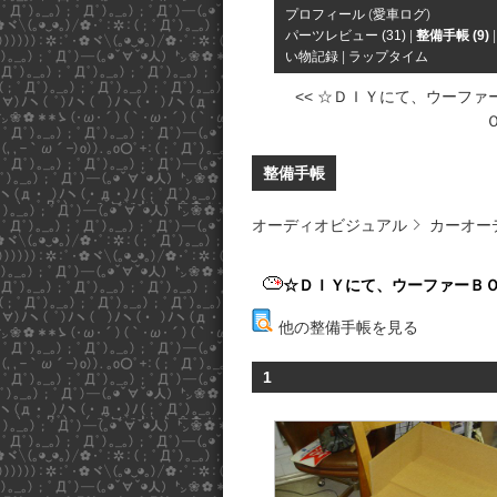
プロフィール
(
愛車ログ
)
パーツレビュー (31)
|
整備手帳 (9)
い物記録
|
ラップタイム
<< ☆ＤＩＹにて、ウーファ
Ｏ
整備手帳
オーディオビジュアル
カーオー
☆ＤＩＹにて、ウーファーＢ
他の整備手帳を見る
1