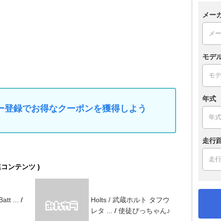
メー
モデ
年式
マイカー登録でお得なクーポンを獲得しよう
走行
連コンテンツ )
att ...
/
Holts / 武蔵ホルト タフウ
レタ ...
/
使徒ぴっちゃん♪