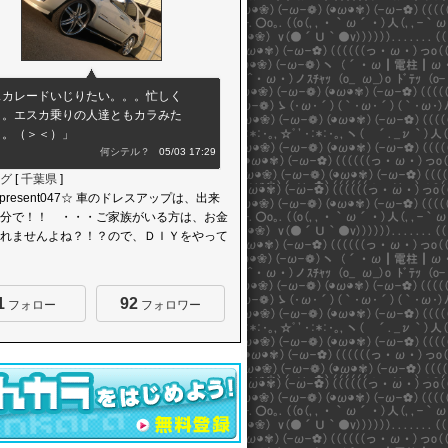
スカレードいじりたい。。。忙しく
。。エスカ乗りの人達ともカラみた
。。（＞＜）」
何シテル？
05/03 17:29
グ
[
千葉県
]
resent047☆ 車のドレスアップは、出来
分で！！ ・・・ご家族がいる方は、お金
れませんよね？！？ので、ＤＩＹをやって
1
92
フォロー
フォロワー