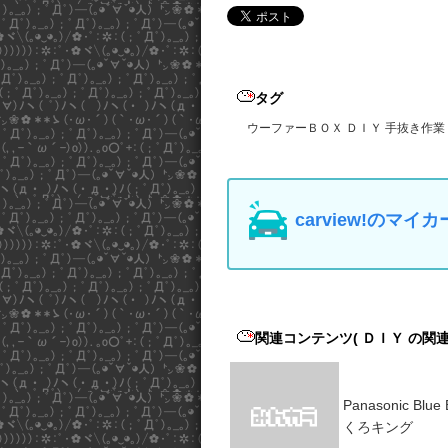
タグ
ウーファーＢＯＸ
ＤＩＹ
手抜き作業
carview!の
関連コンテンツ
( ＤＩＹ の関
Panasonic Blue B
くろキング