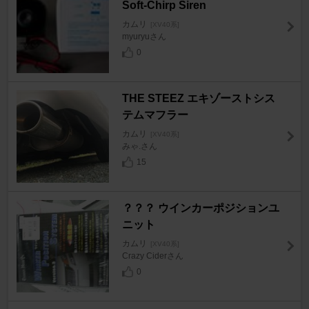
Soft-Chirp Siren
カムリ
[XV40系]
myuryuさん
0
THE STEEZ エキゾーストシス
テムマフラー
カムリ
[XV40系]
みゃ.さん
15
？？？ ウインカーポジションユ
ニット
カムリ
[XV40系]
Crazy Ciderさん
0