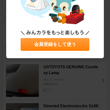
22
SOMAY-Q / 染めQ ブラックグ
レー
カムリ
[XV40系]
会員登録をして使う
@モモさん
8
USTOYOTA GENUINE Courte
sy Lamp
カムリ
[XV40系]
lark12さん
3
Directed Electronics,Inc 514N