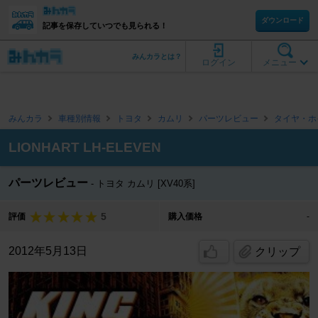
ダウンロード
記事を保存していつでも見られる！
みんカラとは？
ログイン
メニュー
みんカラ
車種別情報
トヨタ
カムリ
パーツレビュー
タイヤ・ホ
LIONHART LH-ELEVEN
パーツレビュー
トヨタ カムリ [XV40系]
5
評価
購入価格
-
2012年5月13日
クリップ