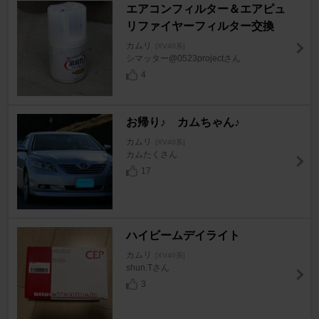
エアコンフィルター＆エアピュ
リファイヤーフィルター交換
カムリ
[XV40系]
シマッター@0523projectさん
4
お帰り♪ カムちゃん♪
カムリ
[XV40系]
カムたくさん
17
ハイビームデイライト
カムリ
[XV40系]
shun.Tさん
3