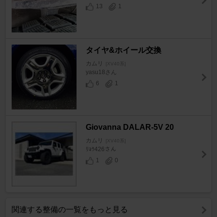
13
1
タイヤ&ホイール交換
カムリ
[XV40系]
yasu18さん
6
1
Giovanna DALAR-5V 20
カムリ
[XV40系]
ﾘｮｳ426さん
1
0
関連する整備の一覧をもっと見る