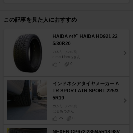
この記事を見た人におすすめ
HAIDA ﾊｲﾀﾞ HAIDA HD921 22
5/30R20
カムリ
[XV40系]
d.m.s.t.familyさん
1
0
インドネシアタイヤメーカー A
TR SPORT ATR SPORT 225/3
5R19
カムリ
[XV40系]
はるあつさん
25
0
NEXEN CP672 235/45R18 98V