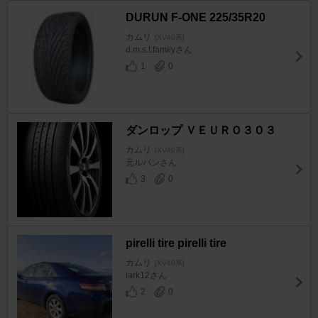
DURUN F-ONE 225/35R20
カムリ
[XV40系]
d.m.s.t.familyさん
1
0
ダンロップ ＶＥＵＲＯ３０３
カムリ
[XV40系]
元ルパンさん
3
0
pirelli tire pirelli tire
カムリ
[XV40系]
lark12さん
2
0