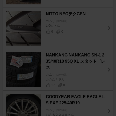
NITTO NEOテクGEN
カムリ
[XV40系]
LiQ☆さん
6
0
NANKANG NANKANG SN-1 2
35/40R18 95Q XL スタット゛レ
ス
カムリ
[XV40系]
カムたくさん
17
0
GOODYEAR EAGLE EAGLE L
S EXE 225/40R19
カムリ
[XV40系]
おさる２２３８さん