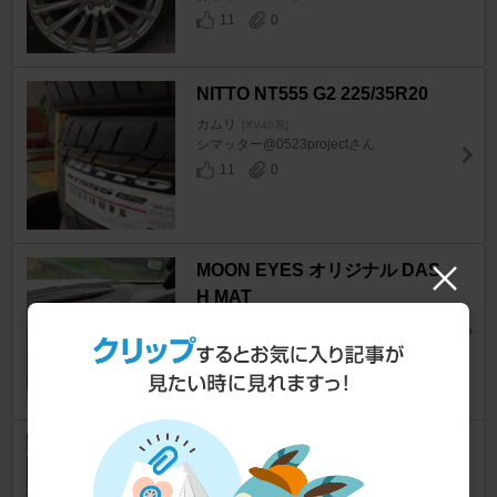
11
0
NITTO NT555 G2 225/35R20
カムリ
[XV40系]
シマッター@0523projectさん
11
0
MOON EYES オリジナル DAS
H MAT
カムリ
[XV40系]
純＠MIX－14さん
11
MOON EYES Dash Mat
カムリ
[XV40系]
Hamahiro.oemさん