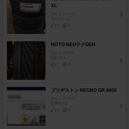
XL
カムリ
[XV40系]
カムたくさん
8
0
NITTO NEOテクGEN
カムリ
[XV40系]
LiQ☆さん
7
0
ブリヂストン REGNO GR-9000
カムリ
[XV40系]
COROさん
0
0