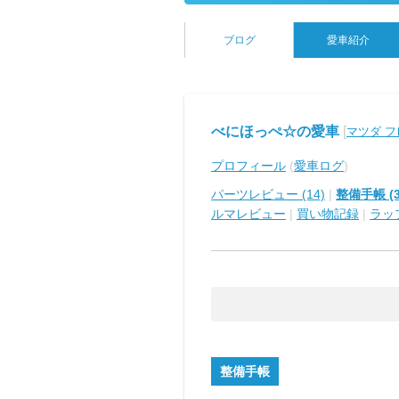
ブログ
愛車紹介
べにほっぺ☆の愛車
[
マツダ 
プロフィール
(
愛車ログ
)
パーツレビュー (14)
|
整備手帳 (3
ルマレビュー
|
買い物記録
|
ラッ
整備手帳