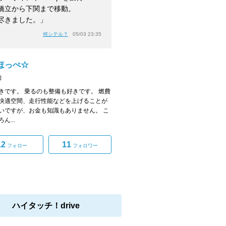
橋立から下関まで移動。
尽きました。」
何シテル？
05/03 23:35
ほっぺ☆
]
きです。 乗るのも整備も好きです。 燃費
快適空間、走行性能などを上げることが
いですが、お金も知識もありません。 こ
ん...
12
11
フォロー
フォロワー
ハイタッチ！drive