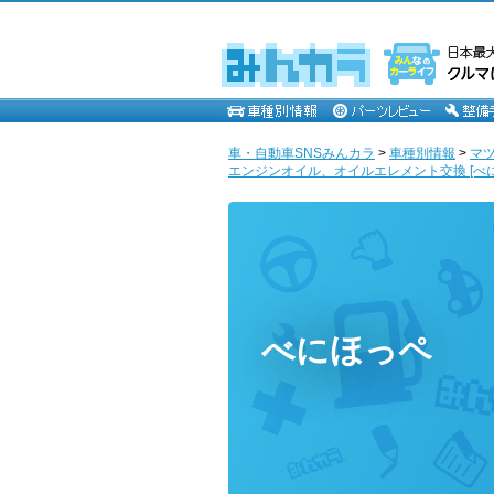
車・自動車SNSみんカラ
>
車種別情報
>
マ
エンジンオイル、オイルエレメント交換 [べ
べにほっペ