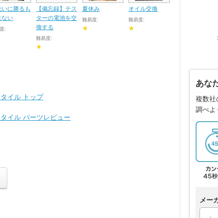
洗いに勝るも
【備忘録】テス
夏休み
オイル交換
はない
ターの電池を交
難易度:
難易度:
換する
★
★
度:
難易度:
★
あな
スタイル トップ
複数社
調べよ
スタイル パーツレビュー
メー