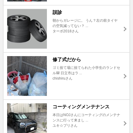
誤診
朝からガレージに。 うん？左の前タイヤ
の空気減ってない？ ...
ターボ2018さん
修了式だから
ゴミ捨て場に捨てられた小学生のランドセ
ル🎒 日立市はラ ...
chishiruさん
コーティングメンテナンス
本日はNOJさんにコーティングのメンテナ
ンスに行って来まし ...
ユキ☆プリさん