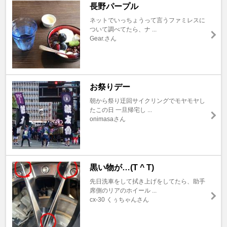
長野パープル
ネットでいっちょうって言うファミレスに
ついて調べてたら、ナ ...
Gear.さん
お祭りデー
朝から祭り迂回サイクリングでモヤモヤし
たこの日 一旦帰宅し ...
onimasaさん
黒い物が…(T ^ T)
先日洗車をして拭き上げをしてたら、助手
席側のリアのホイール ...
cx-30 くぅちゃんさん