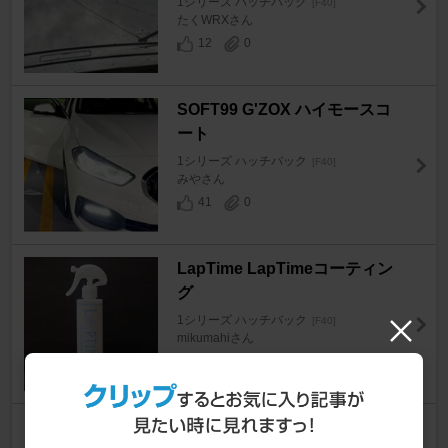
1シリーズ ハッチバック
[F40]
たくWRXさん
12
0
SOFT99 G'ZOX ハイモースコ
ート
1シリーズ ハッチバック
[F40]
みやさん
41
0
LapTime LapTimeコーティン
グ
1シリーズ ハッチバック
[F40]
mikumahiさん
64
0
LIQUI MOLY TOP TEC 4200 5