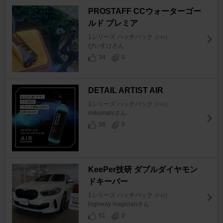
PROSTAFF CCウォーターゴー
ルド プレミア
1シリーズ ハッチバック
[F40]
びいすけさん
34
0
DETAIL ARTIST AIR
1シリーズ ハッチバック
[F40]
mikumahiさん
58
0
KeePer技研 ダブルダイヤモン
ドキーパー
1シリーズ ハッチバック
[F40]
highway magicianさん
61
0