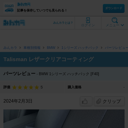
ダウンロード
記事を保存していつでも見られる！
みんカラとは？
ログイン
メニュー
みんカラ
車種別情報
BMW
1シリーズ ハッチバック
パーツレビュ
Talisman レザークリアコーティング
パーツレビュー
BMW 1シリーズ ハッチバック [F40]
5
評価
購入価格
-
2024年2月3日
クリップ