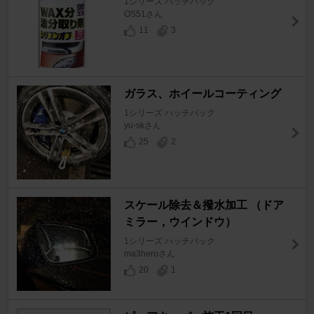
1シリーズ ハッチバック
OS51さん
11
3
ガラス、ホイールコーティング
1シリーズ ハッチバック
yu-skさん
25
2
スケール除去＆撥水加工 （ドア
ミラー，ウインドウ）
1シリーズ ハッチバック
ma3heroさん
20
1