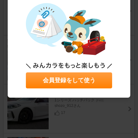
W-30
1シリーズ ハッチバック
[F40]
MISANOさん
27
BRAINTEC AR91(GLOW)グロ
ウゴースト91
1シリーズ ハッチバック
[F40]
アル子さん
22
会員登録をして使う
MAK KOENIG
1シリーズ ハッチバック
[F40]
shozo_912さん
17