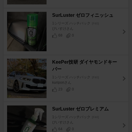
SurLuster ゼロフィニッシュ
1シリーズ ハッチバック
[F40]
びいすけさん
68
0
KeePer技研 ダイヤモンドキー
パー
1シリーズ ハッチバック
[F40]
kuriponさん
23
0
SurLuster ゼロプレミアム
1シリーズ ハッチバック
[F40]
びいすけさん
64
0