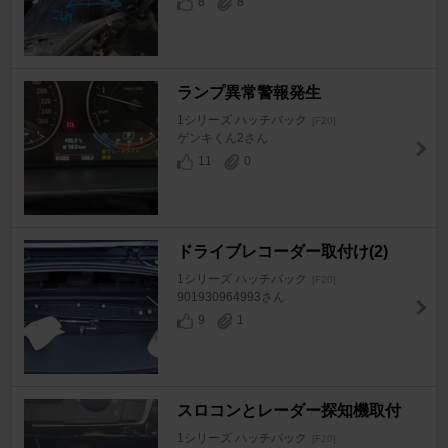
8
8
ランプ異常警報発生
1シリーズ ハッチバック
[F20]
ゲンキくん2さん
11
0
ドライブレコーダー取付け(2)
1シリーズ ハッチバック
[F20]
901930964993さん
9
1
スロコンとレーダー探知機取付
1シリーズ ハッチバック
[F20]