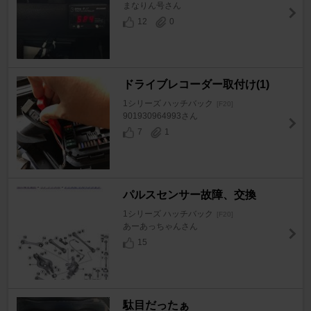
まなりん号さん
12
0
ドライブレコーダー取付け(1)
1シリーズ ハッチバック
[F20]
901930964993さん
7
1
パルスセンサー故障、交換
1シリーズ ハッチバック
[F20]
あーあっちゃんさん
15
駄目だったぁ