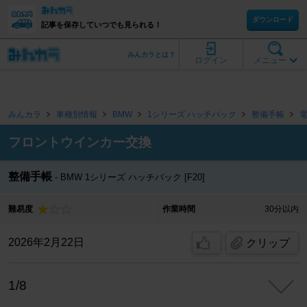
ダウンロード
記事を保存していつでも見られる！
みんカラとは？
ログイン
メニュー
みんカラ
車種別情報
BMW
1シリーズ ハッチバック
整備手帳
フロントウインカー交換
整備手帳
BMW 1シリーズ ハッチバック [F20]
難易度
作業時間
30分以内
2026年2月22日
クリップ
1/8