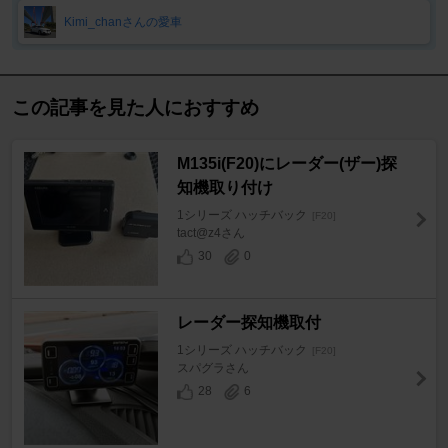
Kimi_chanさんの愛車
この記事を見た人におすすめ
M135i(F20)にレーダー(ザー)探
知機取り付け
1シリーズ ハッチバック
[F20]
tact@z4さん
30
0
レーダー探知機取付
1シリーズ ハッチバック
[F20]
スパグラさん
28
6