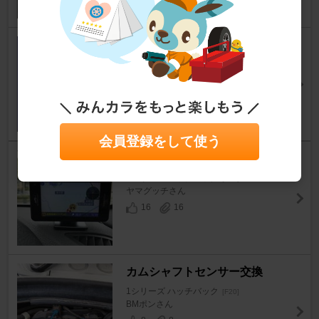
ライコウさんのフットライトに
交換しました。
1シリーズ ハッチバック
[F20]
shellyponさん
22
10
会員登録をして使う
レーダー取り付け
1シリーズ ハッチバック
[F20]
ヤマグッチさん
16
16
カムシャフトセンサー交換
1シリーズ ハッチバック
[F20]
BMポンさん