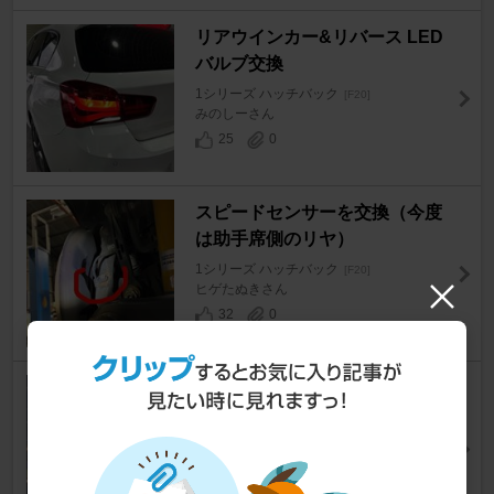
リアウインカー&リバース LED
バルブ交換
1シリーズ ハッチバック
[F20]
みのしーさん
25
0
スピードセンサーを交換（今度
は助手席側のリヤ）
1シリーズ ハッチバック
[F20]
ヒゲたぬきさん
32
0
エアコンパネル交換
1シリーズ ハッチバック
[F20]
rtl8188euさん
15
6