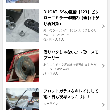
DUCATI SSの整備【123】ビタ
ローニミラー修理(2)（垂れ下が
り再対策）
先日のツーリング、雑念なしに楽しめた、
と記しましたが、<d ...
灸太郎くんさん
借りパクじゃないよ～②ニスモ
プーリー
あちこちで４０度越えを連発しましたが
(；゜∀゜) 皆さんお ...
緑ハコさん
フロントガラスをキレイにして
雨の日も視界スッキリに！
カーライフ