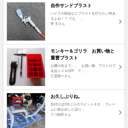
自作サンドブラスト
バイクの部品などブラストを打ちたい時あ
るよね！？ でも、 ...
帝 王さん
モンキー＆ゴリラ お買い物と
重曹ブラスト
お隣の街まで。。 お買い物 アストロで
全品１０％OFF で ...
亡霊師ーさん
お久しぶりね。
気付けば2年ぶりのラビットネタ… フレー
ムに錆止めした辺り ...
てつ師匠さん