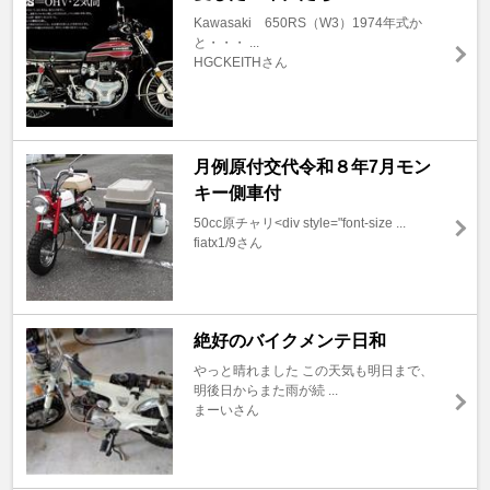
Kawasaki 650RS（W3）1974年式か
と・・・ ...
HGCKEITHさん
月例原付交代令和８年7月モン
キー側車付
50cc原チャリ<div style="font-size ...
fiatx1/9さん
絶好のバイクメンテ日和
やっと晴れました この天気も明日まで、
明後日からまた雨が続 ...
まーいさん