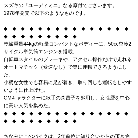
スズキの「ユーディミニ」なる原付でございます。
1978年発売で以下のようなものです。
◆ ◆ ◆ ◆ ◆ ◆ ◆
◆ ◆ ◆ ◆ ◆ ◆ ◆
◆
◆ ◆ ◆ ◆ ◆ ◆ ◆ ◆ ◆
乾燥重量44kgの軽量コンパクトなボディーに、50cc空冷2
サイクル単気筒エンジンを搭載。
自転車スタイルのブレーキや、アクセル操作だけで走れる
オートマチック（変速なし）で楽に運転できるようにし
た。
小柄な女性でも容易に足が着き、取り回しも運転もしやす
いように仕上げた。
CMキャラクターに歌手の森昌子を起用し、女性層を中心
に高い人気を集めた。
◆ ◆ ◆ ◆ ◆ ◆ ◆
◆ ◆ ◆ ◆ ◆ ◆ ◆
◆
◆ ◆ ◆ ◆ ◆ ◆
◆ ◆ ◆
ちなみにこのバイクは、2年前位に知り合いからの頂き物