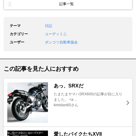
記事一覧
テーマ
日記
カテゴリー
ユーディミニ
ユーザー
ポンコツ自動車協会
この記事を見た人におすすめ
あっ、SRXだ
たまたまヤマハSRX600の記事が目に入り
ました。 <a ...
kimidan60さん
愛したバイクたちXVII