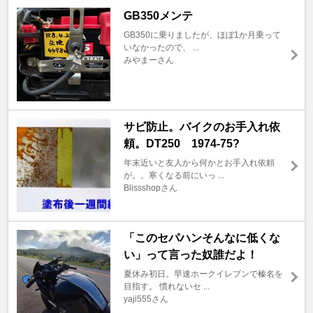
GB350メンテ
GB350に乗りましたが、ほぼ1か月乗って
いなかったので、 ...
みやまーさん
サビ防止。バイクのお手入れ依
頼。DT250 1974-75?
年末近いと友人から何かとお手入れ依頼
が。。寒くなる前にいっ ...
Blissshopさん
「このセパハンそんなに低くな
い」って言った奴誰だよ！
夏休み初日。早速ホークイレブンで榛名を
目指す。 慣れないセ ...
yaji555さん