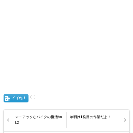
イイね！
マニアックなバイクの復活Vo
年明け1発目の作業だよ！
l.2