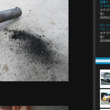
稲妻５
タ カ
カテゴ
定）
2025/1
ポンコ
ベレッ
カテゴ
定）
2015/0