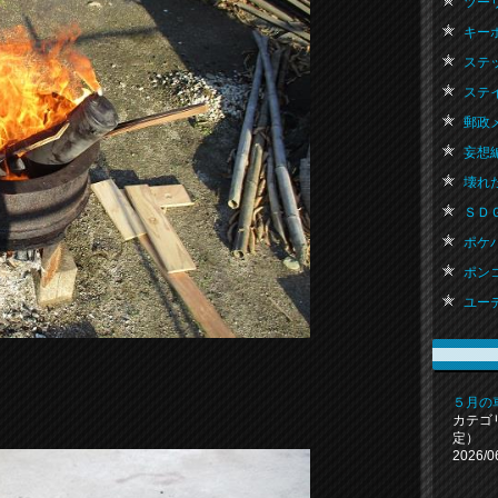
ツーリン
キーホ
ステッカ
ステイ
郵政メイ
妄想編 
壊れた
ＳＤＧｓ
ポケバイ
ポンコ
ユーデ
５月の
カテゴ
定）
2026/0