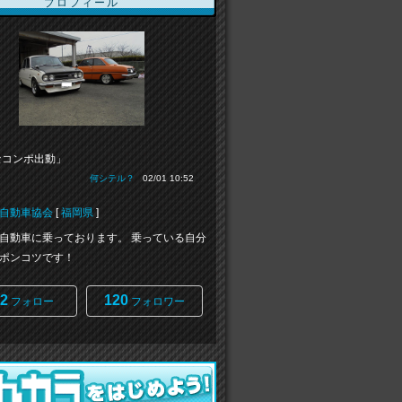
プロフィール
セコンポ出動」
何シテル？
02/01 10:52
自動車協会
[
福岡県
]
自動車に乗っております。 乗っている自分
ポンコツです！
2
120
フォロー
フォロワー