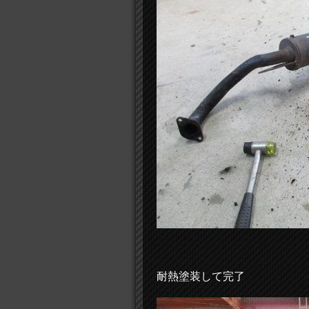
耐熱塗装して完了