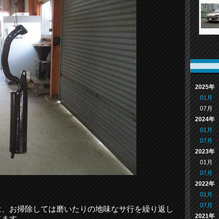
2025年
01月
07月
2024年
01月
07月
2023年
01月
07月
2022年
01月
07月
は、お掃除しては磨いたりの地味なサ行を繰り返し
2021年
てます。