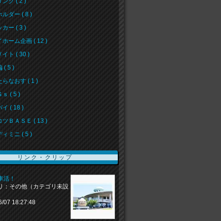
グ ( 2 )
ルダー ( 8 )
ー ( 3 )
ホーム企画 ( 12 )
ト ( 30 )
( 5 )
らなおす ( 1 )
 ( 5 )
 ( 18 )
ツＢＡＳＥ ( 13 )
ィミニ ( 5 )
リンク・クリップ
車活！
リ：その他（カテゴリ未設
6/07 18:27:48