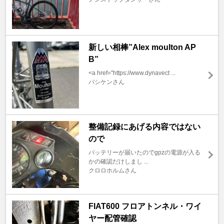
新しい相棒”Alex moulton AP
B”
<a href="https://www.dynavect ...
バシケンさん
整備記録にあげる内容ではない
ので
バッテリーが届いたのでgpzの電源が入る
かの確認だけしまし ...
クロロホルムさん
FIAT600 フロアトンネル・ワイ
ヤー配管確認