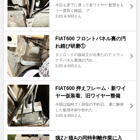
今日も床下に潜って各ワイヤー 配管をも
う一度良く確認。 ア ...
3.8S & 600さん
FIAT600 フロントパネル裏の汚
れ錆び研磨①
タイロッドの仮組立が出来たので トラン
ク下パネル裏側の汚れ ...
3.8S & 600さん
FIAT600 押えフレーム・新ワイ
ヤー仮装着、旧ワイヤー整備
今朝は臨時ゴミ回収の予約日。 夏に解体
した板塀木材や割れた ...
3.8S & 600さん
猿Zと猿Aの同時剥離作業に入