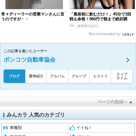
常々ディーラーの営業マンさんに言
「風俗前に飲むだけ！」45分で3回
うのですが・・
戦も余裕！980円で朝まで絶好調
PR（健商株式会社）
Recommended by
この記事を書いたユーザー
ポンコツ自動車協会
ラップ
ブログ
愛車紹介
アルバム
グループ
ヒストリ
タイム
ページの先頭へ ▲
みんカラ 人気のカテゴリ
車種別
イイね！