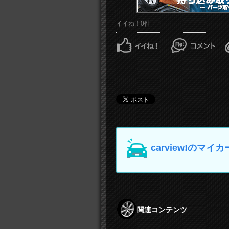
イイね！0件
carview!の
関連コンテンツ