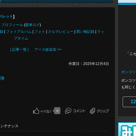
]
ベレット
プロフィール
(
愛車ログ
)
録
|
フォトアルバム
|
フォト
|
クルマレビュー
|
買い物記録
|
ラッ
プタイム
| 記事一覧 |
アース線追加 >>
「ニ
作業日：2025年12月4日
ポンコツ
交換
ポンコツ
も同じく
12
0
メンテナンス