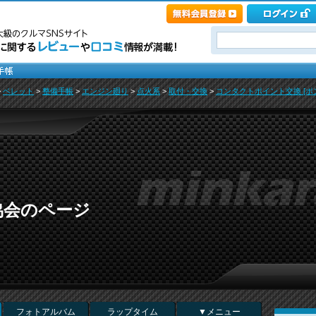
>
ベレット
>
整備手帳
>
エンジン廻り
>
点火系
>
取付・交換
>
コンタクトポイント交換 [ポ
協会のページ
フォトアルバム
ラップタイム
▼メニュー