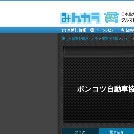
車・自動車SNSみんカラ
>
車種別情報
>
いすゞ
ポンコツ自動車
ブログ
愛車紹介