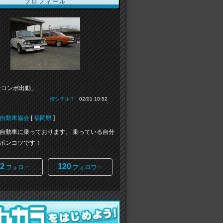
プロフィール
セコンポ出動」
何シテル？
02/01 10:52
自動車協会
[
福岡県
]
自動車に乗っております。 乗っている自分
ポンコツです！
2
120
フォロー
フォロワー