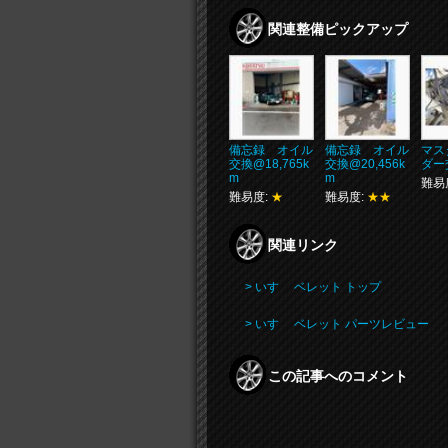
関連整備ピックアップ
備忘録 オイル
備忘録 オイル
マス
交換@18,765k
交換@20,456k
ダー
m
m
難易
難易度:
★
難易度:
★★
関連リンク
> いすゞ ベレット トップ
> いすゞ ベレット パーツレビュー
この記事へのコメント