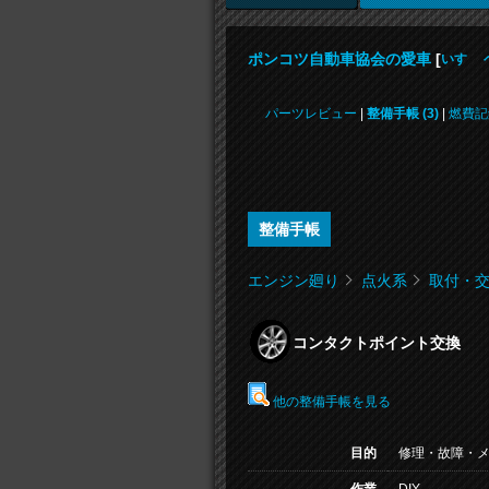
ポンコツ自動車協会の愛車
[
いすゞ 
パーツレビュー
|
整備手帳 (3)
|
燃費記
整備手帳
エンジン廻り
点火系
取付・
コンタクトポイント交換
他の整備手帳を見る
目的
修理・故障・