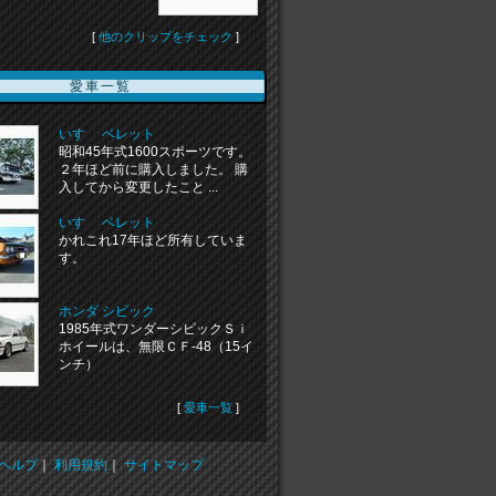
[
他のクリップをチェック
]
愛車一覧
いすゞ ベレット
昭和45年式1600スポーツです。
２年ほど前に購入しました。 購
入してから変更したこと ...
いすゞ ベレット
かれこれ17年ほど所有していま
す。
ホンダ シビック
1985年式ワンダーシビックＳｉ
ホイールは、無限ＣＦ-48（15イ
ンチ）
[
愛車一覧
]
ヘルプ
｜
利用規約
｜
サイトマップ