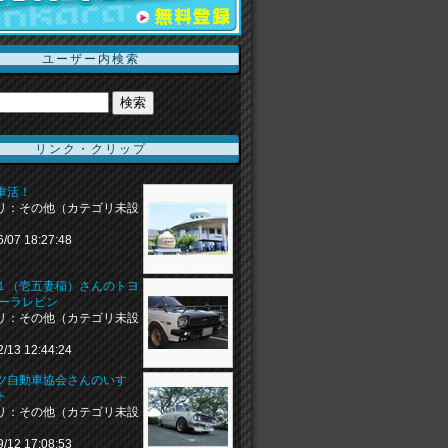
ユーザー内検索
リンク・クリップ
車活！
リ：その他（カテゴリ未設
6/07 18:27:48
１（壱五妻稲）さんのトヨ
ローラレビン
リ：その他（カテゴリ未設
2/13 12:44:24
ツ自動車協会さんのいすゞ
ト
リ：その他（カテゴリ未設
9/12 17:08:53