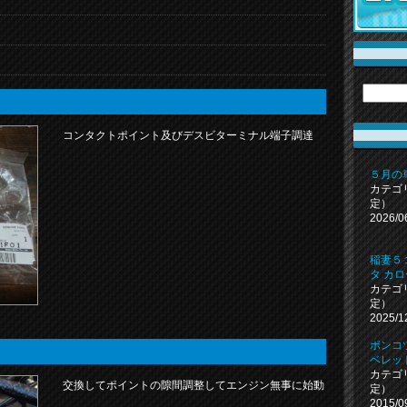
コンタクトポイント及びデスビターミナル端子調達
５月の
カテゴ
定）
2026/0
稲妻５
タ カ
カテゴ
定）
2025/1
ポンコ
ベレッ
カテゴ
交換してポイントの隙間調整してエンジン無事に始動
定）
2015/0