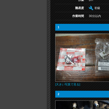
作業
DIY
難易度
初級
作業時間
30分以内
1
[大きい写真で見る]
2