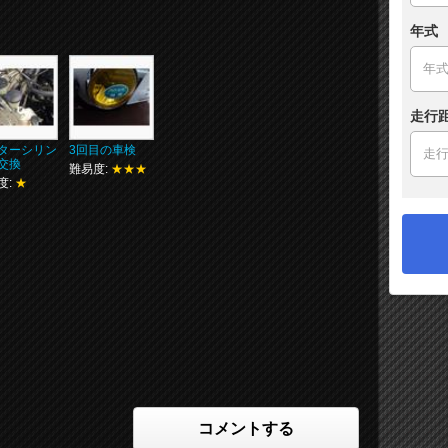
年式
走行
ターシリン
3回目の車検
交換
難易度:
★★★
度:
★
コメントする