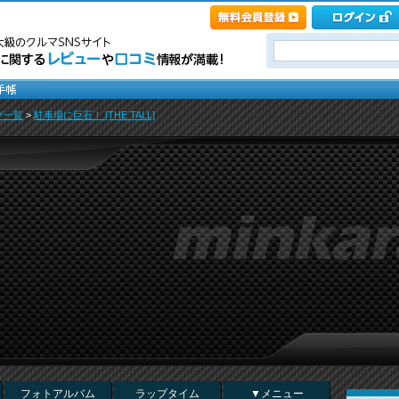
グ一覧
>
駐車場に巨石！ [THE TALL]
フォトアルバム
ラップタイム
▼メニュー