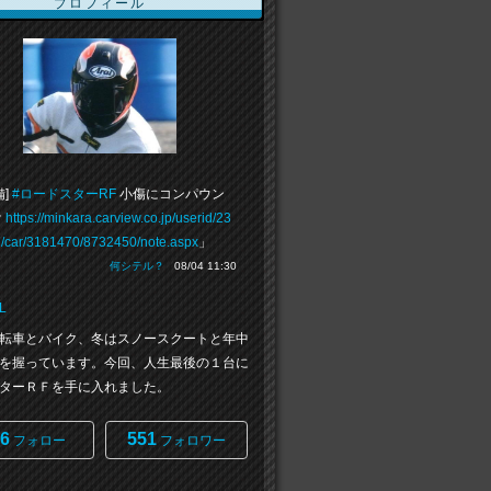
プロフィール
備]
#ロードスターRF
小傷にコンパウン
け
https://minkara.carview.co.jp/userid/23
/car/3181470/8732450/note.aspx
」
何シテル？
08/04 11:30
L
転車とバイク、冬はスノースクートと年中
を握っています。今回、人生最後の１台に
ターＲＦを手に入れました。
6
551
フォロー
フォロワー