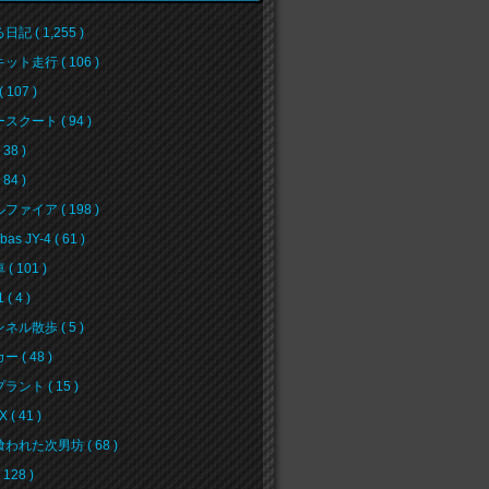
記 ( 1,255 )
ット走行 ( 106 )
( 107 )
スクート ( 94 )
38 )
84 )
ファイア ( 198 )
bas JY-4 ( 61 )
( 101 )
( 4 )
ネル散歩 ( 5 )
 ( 48 )
ラント ( 15 )
 ( 41 )
われた次男坊 ( 68 )
128 )