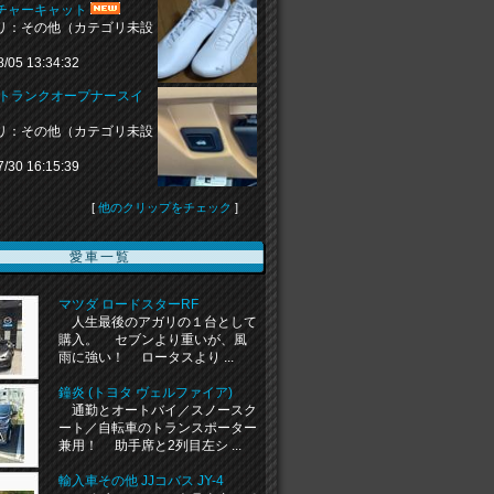
チャーキャット
リ：その他（カテゴリ未設
8/05 13:34:32
 トランクオープナースイ
リ：その他（カテゴリ未設
7/30 16:15:39
[
他のクリップをチェック
]
愛車一覧
マツダ ロードスターRF
人生最後のアガリの１台として
購入。 セブンより重いが、風
雨に強い！ ロータスより ...
鐘炎 (トヨタ ヴェルファイア)
通勤とオートバイ／スノースク
ート／自転車のトランスポーター
兼用！ 助手席と2列目左シ ...
輸入車その他 JJコバス JY-4