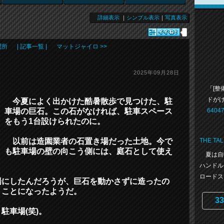
詳細表示
｜
シンプル表示
｜
写真表示
問所
| 記事一覧 |
マットジャイロ >>
2025年09月28日
「[整
ドが
今夏によく出かけた酷暑散歩で見つけた、駐
車場の巨石。この石がなければ、駐車スペース
64047
をもう1台設けられたのに。
以前は造園業者の石置き場だった土地。今で
THE TAL
も駐車場の壁の向こう側には、庭石として使え
夏は自
ハンドル
ロードス
にしたんだろうが、巨石を動かさずに造ったの
うことになったようだ。
33
車場(笑)。