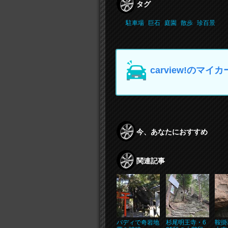
タグ
駐車場
巨石
庭園
散歩
珍百景
carview!の
今、あなたにおすすめ
関連記事
バディで奇岩地
杉尾明王寺・6
鞍掛