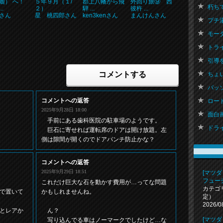
麓） へ！
５年９月（１/
郡上八幡から飛
外回り旅⑨ 西
朽ちて
..
２）
騨 ...
彼杵 ...
さん
星 桃四郎さん
ken3kenさん
まんけんさん
プチ湯治
モータ
トライア
引導を渡
コメントする
ちょい
パッソ 
コメントへの返答
ロード
2025年9月28日 18:00
面白画像
手前にある歯科医院の駐車場のようです。
ドライ
巨石に寄せれば運転席のドアは開け放題。左
側は隙間が開くのでドアパンチ防止かな？
コメントへの返答
2025年9月29日 18:51
[マツダ
フュー
これだけ巨大な石を動かす費用が…ってな問題
カテゴ
で置いて
かもしれませんね。
定）
2026/0
とレアか
ん？
[マツダ
写り込んでる車はノーマークでしたけど…な