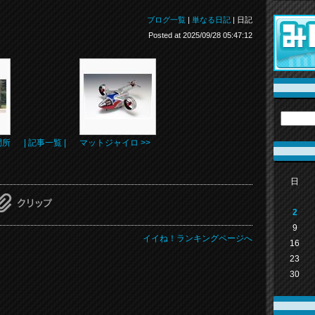
ブログ一覧
|
単なる日記
| 日記
Posted at 2025/09/28 05:47:12
問所
| 記事一覧 |
マットジャイロ >>
日
2
9
イイね！ランキングページへ
16
23
30