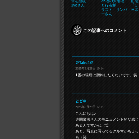
帯を踏破
35段の大階段
山南
3yoさん
と行者杉
「C .
ラスト サンバ
三印
ーさん
この記事へのコメント
＠Take4＠
2025年9月28日 10:14
1番の場所は契約したくないです。笑
とど＠
2025年9月29日 12:14
こんにちは♪
造園業者さんのモニュメント的な感じ
あるんですかね（笑
あと、写真に写ってるクルマがちょっ
も（笑