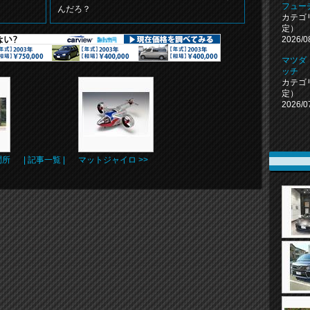
フュー
んだろ？
カテゴ
定）
2026/0
マツダ
ッチ
カテゴ
定）
2026/0
問所
| 記事一覧 |
マットジャイロ >>