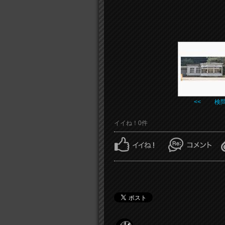
<< 検
イイね！0件