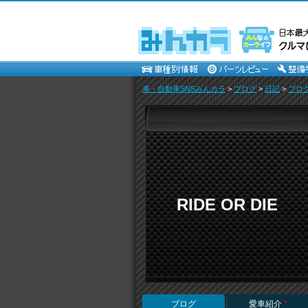
車・自動車SNSみんカラ
>
ブログ
>
日記
>
ブロ
RIDE OR DIE
ブログ
愛車紹介
*