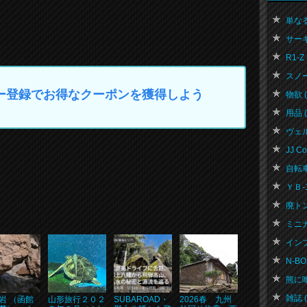
単なる日
サーキ
R1-Z 
スノー
マイカー登録でお得なクーポンを獲得しよう
物欲 ( 
用品 ( 
ヴェル
JJ Co
自転車 
ＹＢ-1 
廃トン
ミニカー
インプ
N-BOX
熊に喰
雑誌 ( 
岩 （函館
山形旅行２０２
SUBAROAD・
2026春 九州