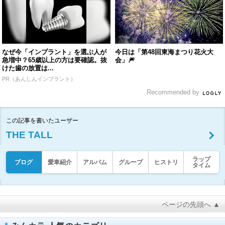
なぜ今「インプラント」を選ぶ人が
今日は「第48回東海まつり花火大
急増中？65歳以上の方は要確認。抜
会」🎆
けた歯の放置は...
PR（あんしんインプラント）
Recommended by
この記事を書いたユーザー
THE TALL
ラップ
ブログ
愛車紹介
アルバム
グループ
ヒストリ
タイム
ページの先頭へ ▲