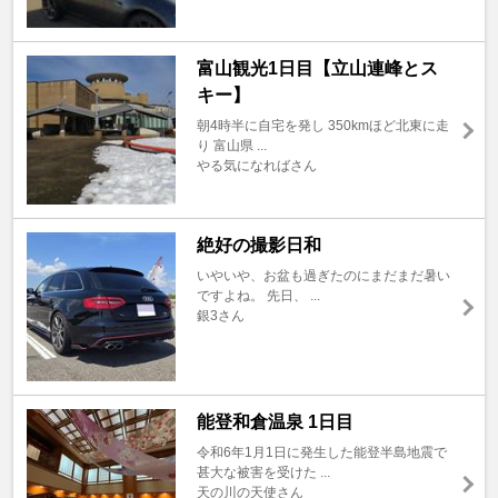
富山観光1日目【立山連峰とス
キー】
朝4時半に自宅を発し 350kmほど北東に走
り 富山県 ...
やる気になればさん
絶好の撮影日和
いやいや、お盆も過ぎたのにまだまだ暑い
ですよね。 先日、 ...
銀3さん
能登和倉温泉 1日目
令和6年1月1日に発生した能登半島地震で
甚大な被害を受けた ...
天の川の天使さん