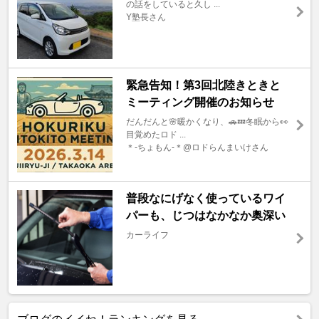
の話をしていると久し ...
Y塾長さん
緊急告知！第3回北陸きときと
ミーティング開催のお知らせ
だんだんと🌸暖かくなり、🚗💤冬眠から👀
目覚めたロド ...
＊-ちょもん-＊@ロドらんまいけさん
普段なにげなく使っているワイ
パーも、じつはなかなか奥深い
カーライフ