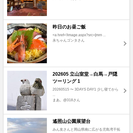
昨日のお昼ご飯
<a href='/image.aspx?src=[mrn ...
永ちゃんゴンタさん
202605 立山室堂→白馬→戸隠
ツーリング 1
20260515 〜 3DAYS DAY1 少し寝てから
...
まあ。@318さん
遙照山公園展望台
みん友さんと岡山県南に広がる児島湾干拓