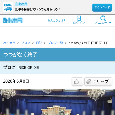
ダウンロード
記事を保存していつでも見られる！
みんカラとは？
ログイン
メニュー
みんカラ
ブログ
日記
ブログ一覧
つつがなく終了 [THE TALL]
つつがなく終了
ブログ
RIDE OR DIE
2026年6月8日
クリップ