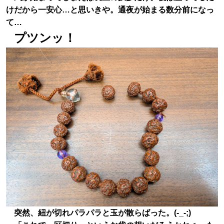
けだから一安心…と思いきや。通夜が始まる数分前になっ
て…
プツンッ！
突然、紐が切れパラパラと玉が散らばった。(-_-;)