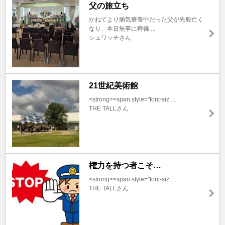
父の旅立ち
かねてより病気療養中だった父が先般亡く
なり、本日無事に葬儀 ...
シュワッチさん
21世紀美術館
<strong><span style="font-siz ...
THE TALLさん
権力を持つ者こそ…
<strong><span style="font-siz ...
THE TALLさん