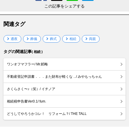
この記事をシェアする
関連タグ
通夜
葬儀
葬式
相続
両親
タグの関連記事
( 相続 )
ワンオフマフラー/ Mr.韜晦
不動産登記申請書．．．また財布が軽くな .../ みやもっちゃん
さくらさく〜♪（笑）/ イチノア
相続税申告書Ver0.1/ fum.
どうしてやろうかコレ！ リフォーム？/ THE TALL