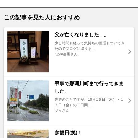
この記事を見た人におすすめ
父が亡くなりました…。
少し時間も経って気持ちの整理もついてき
たのでブログに綴りま ...
K2@遠州さん
弔事で那珂川町まで行ってきま
した。
先週のことですが、10月1６日（木）・１
７日（金）の二日間 ...
ツゥさん
参観日(笑)！