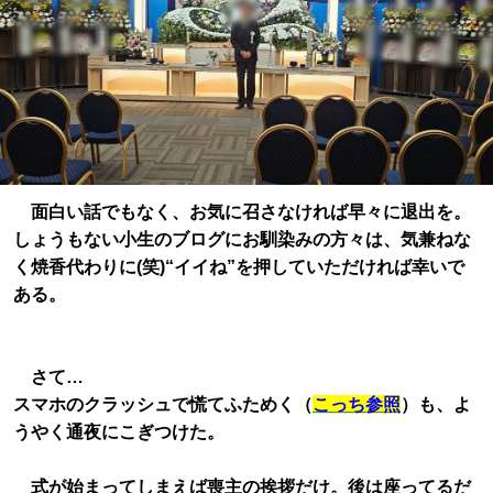
面白い話でもなく、お気に召さなければ早々に退出を。
しょうもない小生のブログにお馴染みの方々は、気兼ねな
く焼香代わりに(笑)“イイね”を押していただければ幸いで
ある。
さて…
スマホのクラッシュで慌てふためく（
こっち参照
）も、よ
うやく通夜にこぎつけた。
式が始まってしまえば喪主の挨拶だけ。後は座ってるだ