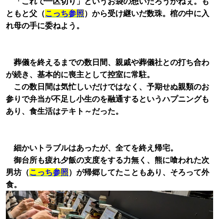
「これで一区切り」というお袋の想いだろうかねぇ。
も
ともと父（
こっち参照
）から受け継いだ数珠。棺の中に入
れ母の手に委ねよう。
葬儀を終えるまで
の数日間、親戚や葬儀社との打ち合わ
が続き、
基本的に
喪主として控室に常駐。
この数日間は気忙しいだけではなく、予期せぬ親類のお
参りで弁当が不足し小生のを融通するというハプニングも
あり、食生活はテキト～だった。
細かいトラブルはあったが、全てを終え帰宅。
御台所も疲れ夕飯の支度をする力無く、
熊に喰われた次
男坊（
こっち参照
）が帰郷してたこともあり、そろって外
食。