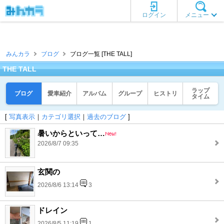
ログイン
メニュー
みんカラ
ブログ
ブログ一覧 [THE TALL]
THE TALL
ラップ
ブログ
愛車紹介
アルバム
グループ
ヒストリ
タイム
[
写真表示
｜
カテゴリ選択
｜
過去のブログ
]
暑いからといって…
2026/8/7 09:35
玄関の
2026/8/6 13:14
3
ドレイン
2026/8/5 11:19
1