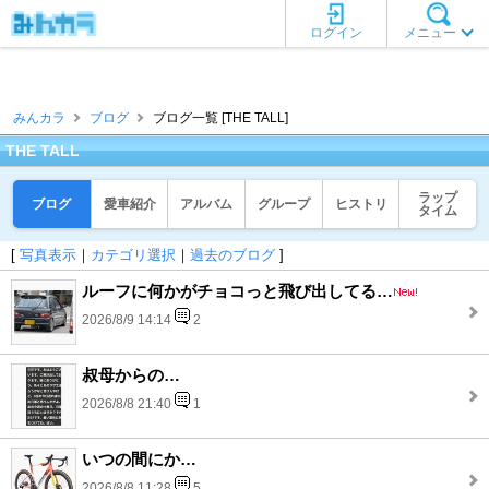
ログイン
メニュー
みんカラ
ブログ
ブログ一覧 [THE TALL]
THE TALL
ラップ
ブログ
愛車紹介
アルバム
グループ
ヒストリ
タイム
[
写真表示
｜
カテゴリ選択
｜
過去のブログ
]
ルーフに何かがチョコっと飛び出してる…
2026/8/9 14:14
2
叔母からの…
2026/8/8 21:40
1
いつの間にか…
2026/8/8 11:28
5