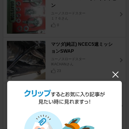
ン
ユーノスロードスター
１７６さん
0
マツダ(純正) NCEC5速ミッシ
ョンSWAP
ユーノスロードスター
IKACHANさん
23
メーカー不明 カーボン？クーリ
ングプレート
ユーノスロードスター
KKさん
0