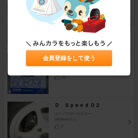
ストレート タングステンバー
ユーノスロードスター
askpさん
0
Panasonic Blue Battery caos
会員登録をして使う
ユーノスロードスター
vanchangさん
15
Ｄ Ｓｐｅｅｄ Ｄ２
ユーノスロードスター
yanasanさん
0