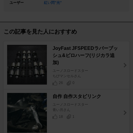
ユーザー
紅い閃”光”
この記事を見た人におすすめ
JoyFast JFSPEEDラバーブッ
シュ&ピロハーフ(リジカラ追
加)
ユーノスロードスター
ちびマンセルさん
26
0
自作 自作スタビリンク
ユーノスロードスター
青い月さん
18
1