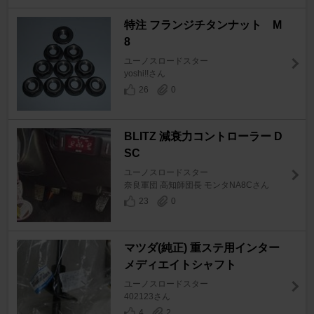
特注 フランジチタンナット M
8
ユーノスロードスター
yoshi!!さん
26
0
BLITZ 減衰力コントローラー D
SC
ユーノスロードスター
奈良軍団 高知師団長 モンタNA8Cさん
23
0
マツダ(純正) 重ステ用インター
メディエイトシャフト
ユーノスロードスター
402123さん
4
2