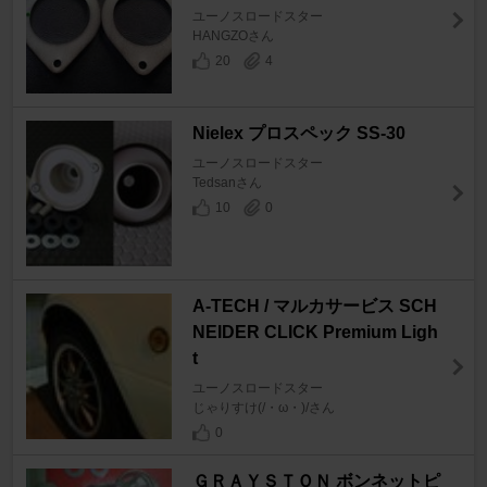
ユーノスロードスター
HANGZOさん
20
4
Nielex プロスペック SS-30
ユーノスロードスター
Tedsanさん
10
0
A-TECH / マルカサービス SCH
NEIDER CLICK Premium Ligh
t
ユーノスロードスター
じゃりすけ(/・ω・)/さん
0
ＧＲＡＹＳＴＯＮ ボンネットピ