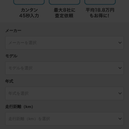
メーカー
モデル
年式
走行距離（km）