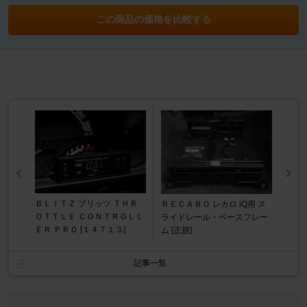
この商品の価格を比較する
ＢＬＩＴＺ ブリッツ ＴＨＲ
ＲＥＣＡＲＯ レカロ iQ用 ス
ＯＴＴＬＥ ＣＯＮＴＲＯＬＬ
ライドレール・ベースフレー
ＥＲ ＰＲＯ [１４７１３]
ム [正規]
記事一覧