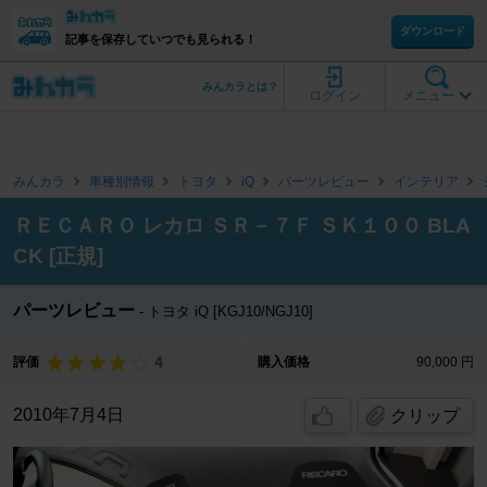
ダウンロード
記事を保存していつでも見られる！
みんカラとは？
ログイン
メニュー
みんカラ
車種別情報
トヨタ
iQ
パーツレビュー
インテリア
ＲＥＣＡＲＯ レカロ ＳＲ－７Ｆ ＳＫ１００ BLA
CK [正規]
パーツレビュー
トヨタ iQ [KGJ10/NGJ10]
4
評価
購入価格
90,000 円
2010年7月4日
クリップ