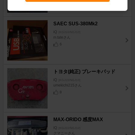
25
SAEC SUS-380Mk2
iQ
[KGJ10/NGJ10]
m.tateさん
6
トヨタ(純正) ブレーキパッド
iQ
[KGJ10/NGJ10]
umekichi215さん
8
MAX-ORIDO 感度MAX
iQ
[KGJ10/NGJ10]
クマニーさん