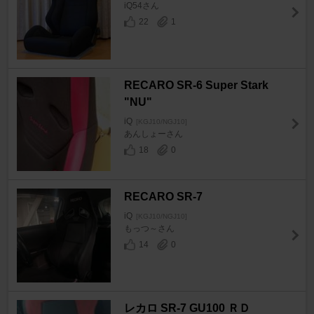
iQ54さん
22
1
RECARO SR-6 Super Stark
"NU"
iQ
[KGJ10/NGJ10]
あんしょーさん
18
0
RECARO SR-7
iQ
[KGJ10/NGJ10]
もっつ～さん
14
0
レカロ SR-7 GU100 ＲＤ