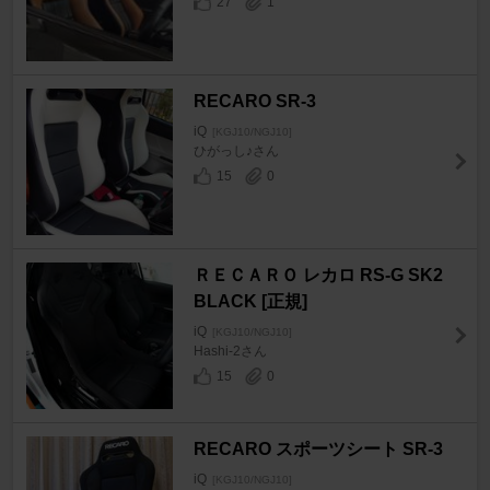
27
1
RECARO SR-3
iQ
[KGJ10/NGJ10]
ひがっし♪さん
15
0
ＲＥＣＡＲＯ レカロ RS-G SK2
BLACK [正規]
iQ
[KGJ10/NGJ10]
Hashi-2さん
15
0
RECARO スポーツシート SR-3
iQ
[KGJ10/NGJ10]