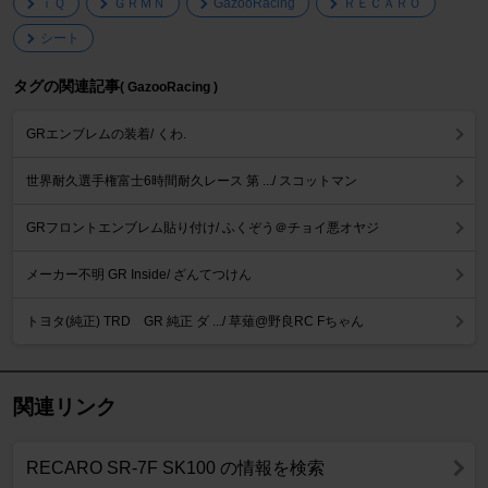
ｉＱ
ＧＲＭＮ
GazooRacing
ＲＥＣＡＲＯ
シート
タグの関連記事
( GazooRacing )
GRエンブレムの装着/ くわ.
世界耐久選手権富士6時間耐久レース 第 .../ スコットマン
GRフロントエンブレム貼り付け/ ふくぞう＠チョイ悪オヤジ
メーカー不明 GR Inside/ ざんてつけん
トヨタ(純正) TRD GR 純正 ダ .../ 草薙@野良RC Fちゃん
関連リンク
RECARO SR-7F SK100 の情報を検索