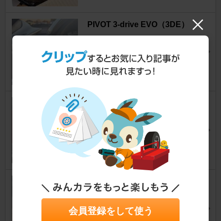
PIVOT 3-drive EVO（3DE）
iQ
[KGJ10/NGJ10]
クマニーさん
6
PIONEER / carrozzeria FH-930
0DVS
iQ
[KGJ10/NGJ10]
Feniさん
3
ATS WHEELS STREET RALL
Y
iQ
[KGJ10/NGJ10]
会員登録をして使う
500Pっ。さん