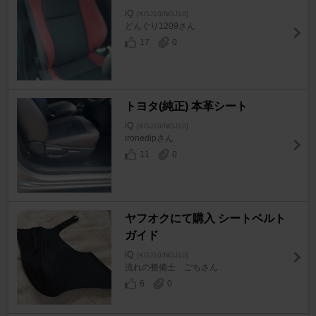
iQ
[KGJ10/NGJ10]
どんぐり1209さん
17
0
トヨタ(純正) 本革シート
iQ
[KGJ10/NGJ10]
ironedipさん
11
0
ヤフオクにて購入 シートベルト
ガイド
iQ
[KGJ10/NGJ10]
流れの整備士 ごちさん
6
0