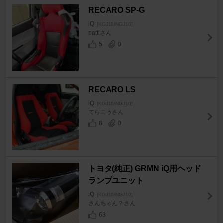
RECARO SP-G
iQ
[KGJ10/NGJ10]
pattiさん
5
0
RECARO LS
iQ
[KGJ10/NGJ10]
てらこうさん
8
0
トヨタ(純正) GRMN iQ用ヘッド
ランプユニット
iQ
[KGJ10/NGJ10]
さんちゃん？さん
63