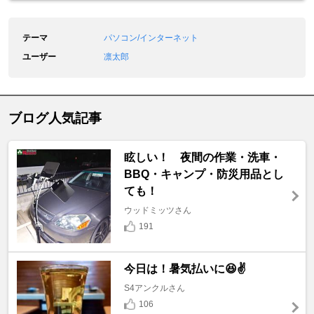
テーマ
パソコン/インターネット
ユーザー
凛太郎
ブログ人気記事
眩しい！ 夜間の作業・洗車・
BBQ・キャンプ・防災用品とし
ても！
ウッドミッツさん
191
今日は！暑気払いに😆✌️
S4アンクルさん
106