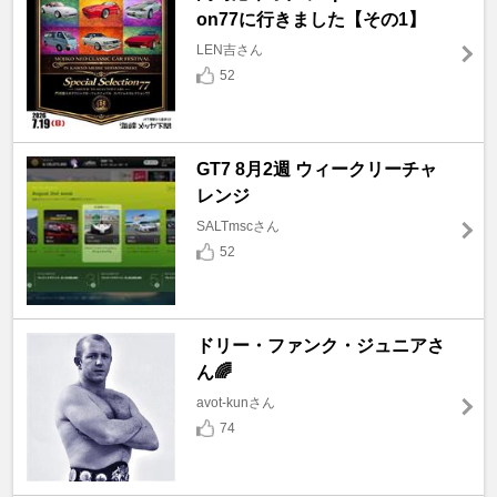
on77に行きました【その1】
LEN吉さん
52
GT7 8月2週 ウィークリーチャ
レンジ
SALTmscさん
52
ドリー・ファンク・ジュニアさ
ん🌈
avot-kunさん
74