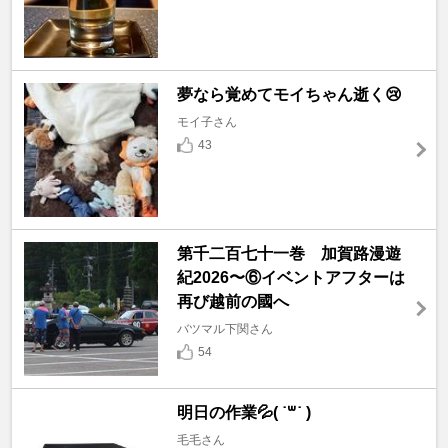
夢なら覚めてモイちゃん逝く😢
モイ子さん
43
第千二百七十一巻 加賀路漫遊
紀2026〜⑥イベントアフターは
再び越前の國へ
バツマル下関さん
54
明日の作業💦( ˙꒳​˙ )
毛毛さん