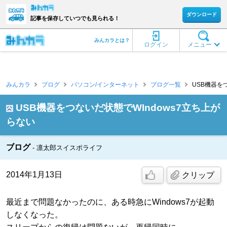
ダウンロード
記事を保存していつでも見られる！
みんカラとは？
ログイン
メニュー
みんカラ
ブログ
パソコン/インターネット
ブログ一覧
USB機器をつ
USB機器をつないだ状態でWIndows7立ち上が
らない
ブログ
凛太郎スイスポライフ
2014年1月13日
クリップ
最近まで問題なかったのに、ある時急にWindows7が起動
しなくなった。