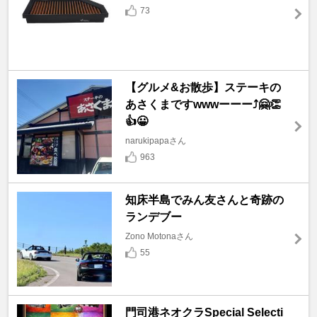
73
【グルメ&お散歩】ステーキの
あさくまですwwwーーー⤴️🤗👏
👍😀
narukipapaさん
963
知床半島でみん友さんと奇跡の
ランデブー
Zono Motonaさん
55
門司港ネオクラSpecial Selecti