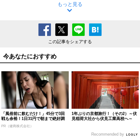
もっと見る
この記事をシェアする
今あなたにおすすめ
「風俗前に飲むだけ！」45分で3回
1年ぶりの京都旅行！（その2）～伏
戦も余裕！1日31円で朝まで絶好調
見稲荷大社から伏見工業高校へ～
PR（健商株式会社）
Recommended by